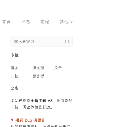
首页
日志
前端
其他
▾
.ORG
6661.ORG
90RZ.COM
QQQ.EMAIL
专栏
博友
博友圈
关于
归档
留言板
公告
本站已更换
全新主题 V3
，页面焕然
一新，阅读体验更舒适。
✎ 碰到 Bug 请留言
如发现排版错乱、功能异常或兼容