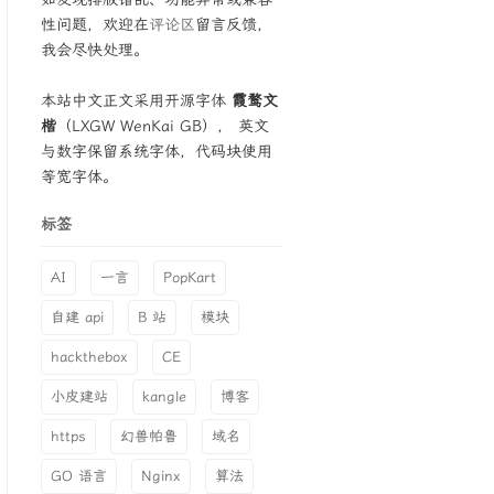
性问题，欢迎在
评论区
留言反馈，
我会尽快处理。
本站中文正文采用开源字体
霞鹜文
楷
（LXGW WenKai GB）， 英文
与数字保留系统字体，代码块使用
等宽字体。
标签
AI
一言
PopKart
自建 api
B 站
模块
hackthebox
CE
小皮建站
kangle
博客
https
幻兽帕鲁
域名
GO 语言
Nginx
算法