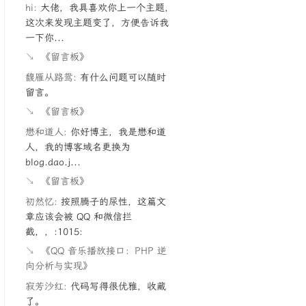
hi:
大佬，我具喜欢你上一个主题，
这次来发现主题变了，方便告诉我
一下你...
↘
《留言板》
馥雁从路鸳:
有什么问题可以随时
留言。
↘
《留言板》
懋和道人:
你好博主，我是懋和道
人，我的博客域名更换为
blog.dao.j...
↘
《留言板》
初然忆:
按照腾子的尿性，这篇文
章应该会被 QQ 和微信拦
截，，:1015:
↘
《QQ 音乐播放接口：PHP 逆
向分析与实现》
寂芳沙红:
代码写得很优雅，收藏
了。