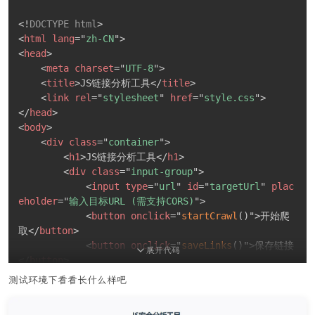
<!
DOCTYPE
html
>
<
html
lang
=
"
zh-CN
"
>
<
head
>
<
meta
charset
=
"
UTF-8
"
>
<
title
>
JS链接分析工具
</
title
>
<
link
rel
=
"
stylesheet
"
href
=
"
style.css
"
>
</
head
>
<
body
>
<
div
class
=
"
container
"
>
<
h1
>
JS链接分析工具
</
h1
>
<
div
class
=
"
input-group
"
>
<
input
type
=
"
url
"
id
=
"
targetUrl
"
plac
eholder
=
"
输入目标URL (需支持CORS)
"
>
<
button
onclick
=
"
startCrawl
(
)
"
>
开始爬
取
</
button
>
<
button
onclick
=
"
saveLinks
(
)
"
>
保存链接
展开代码
</
button
>
</
div
>
测试环境下看看长什么样吧
<
div
id
=
"
resultContainer
"
>
</
div
>
</
div
>