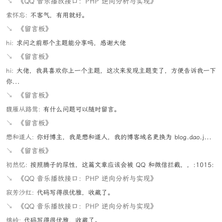
↘
《QQ 音乐播放接口：PHP 逆向分析与实现》
索怀忘:
不客气，有用就好。
↘
《留言板》
hi:
求问之前那个主题能分享吗，感谢大佬
↘
《留言板》
hi:
大佬，我具喜欢你上一个主题，这次来发现主题变了，方便告诉我一下
你...
↘
《留言板》
馥雁从路鸳:
有什么问题可以随时留言。
↘
《留言板》
懋和道人:
你好博主，我是懋和道人，我的博客域名更换为 blog.dao.j...
↘
《留言板》
初然忆:
按照腾子的尿性，这篇文章应该会被 QQ 和微信拦截，，:1015:
↘
《QQ 音乐播放接口：PHP 逆向分析与实现》
寂芳沙红:
代码写得很优雅，收藏了。
↘
《QQ 音乐播放接口：PHP 逆向分析与实现》
绵岭:
代码写得很优雅，收藏了。