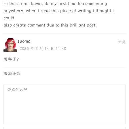
Hi there i am kavin, its my first time to commenting
anywhere, when i read this piece of writing i thought i
could
also create comment due to this brilliant post.
suoma
回复
2025 年 2 月 14 日 11:40
厉害了？
添加评论