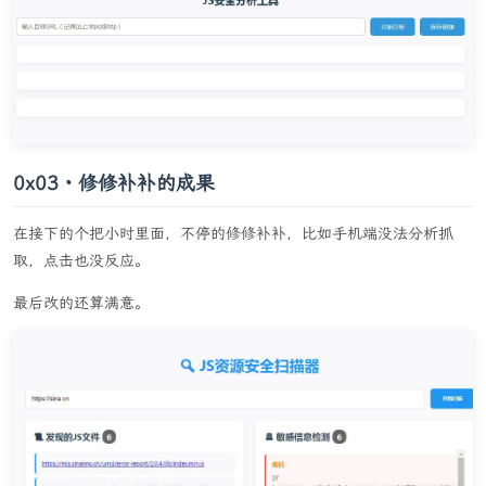
<
script
src
=
"
js.js
"
>
</
script
>
</
body
>
</
html
>
0x03・修修补补的成果
在接下的个把小时里面，不停的修修补补，比如手机端没法分析抓
取，点击也没反应。
最后改的还算满意。