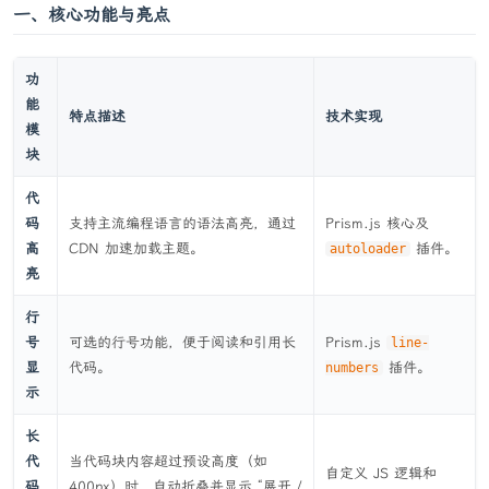
一、核心功能与亮点
功
能
特点描述
技术实现
模
块
代
码
支持主流编程语言的语法高亮，通过
Prism.js 核心及
高
CDN 加速加载主题。
插件。
autoloader
亮
行
号
可选的行号功能，便于阅读和引用长
Prism.js
line-
显
代码。
插件。
numbers
示
长
代
当代码块内容超过预设高度（如
自定义 JS 逻辑和
码
400px）时，自动折叠并显示 “展开 /