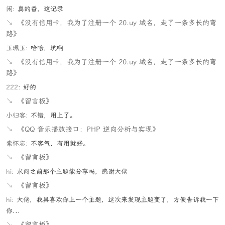
闲:
真的香，这记录
↘
《没有信用卡，我为了注册一个 20.uy 域名，走了一条多长的弯
路》
玉珮玉:
哈哈，坑啊
↘
《没有信用卡，我为了注册一个 20.uy 域名，走了一条多长的弯
路》
222:
好的
↘
《留言板》
小归客:
不错，用上了。
↘
《QQ 音乐播放接口：PHP 逆向分析与实现》
索怀忘:
不客气，有用就好。
↘
《留言板》
hi:
求问之前那个主题能分享吗，感谢大佬
↘
《留言板》
hi:
大佬，我具喜欢你上一个主题，这次来发现主题变了，方便告诉我一下
你...
↘
《留言板》