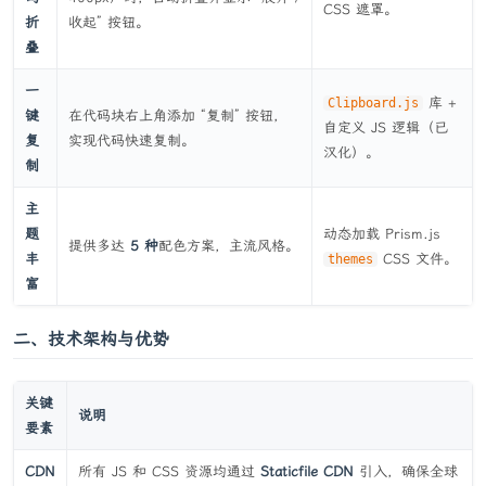
CSS 遮罩。
折
收起” 按钮。
叠
一
库 +
Clipboard.js
键
在代码块右上角添加 “复制” 按钮，
自定义 JS 逻辑（已
复
实现代码快速复制。
汉化）。
制
主
题
动态加载 Prism.js
提供多达
5 种
配色方案，主流风格。
丰
CSS 文件。
themes
富
二、技术架构与优势
关键
说明
要素
CDN
所有 JS 和 CSS 资源均通过
Staticfile CDN
引入，确保全球