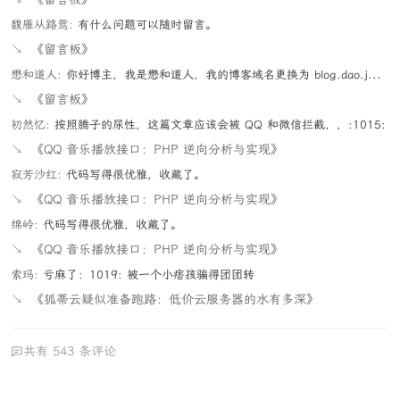
馥雁从路鸳:
有什么问题可以随时留言。
↘
《留言板》
懋和道人:
你好博主，我是懋和道人，我的博客域名更换为 blog.dao.j...
↘
《留言板》
初然忆:
按照腾子的尿性，这篇文章应该会被 QQ 和微信拦截，，:1015:
↘
《QQ 音乐播放接口：PHP 逆向分析与实现》
寂芳沙红:
代码写得很优雅，收藏了。
↘
《QQ 音乐播放接口：PHP 逆向分析与实现》
绵岭:
代码写得很优雅，收藏了。
↘
《QQ 音乐播放接口：PHP 逆向分析与实现》
索玛:
亏麻了：1019: 被一个小痞孩骗得团团转
↘
《狐蒂云疑似准备跑路：低价云服务器的水有多深》
共有 543 条评论