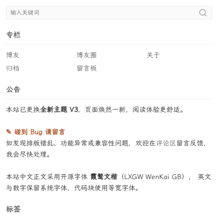
专栏
博友
博友圈
关于
归档
留言板
公告
本站已更换
全新主题 V3
，页面焕然一新，阅读体验更舒适。
✎ 碰到 Bug 请留言
如发现排版错乱、功能异常或兼容性问题，欢迎在
评论区
留言反馈，
我会尽快处理。
本站中文正文采用开源字体
霞鹜文楷
（LXGW WenKai GB）， 英文
与数字保留系统字体，代码块使用等宽字体。
标签