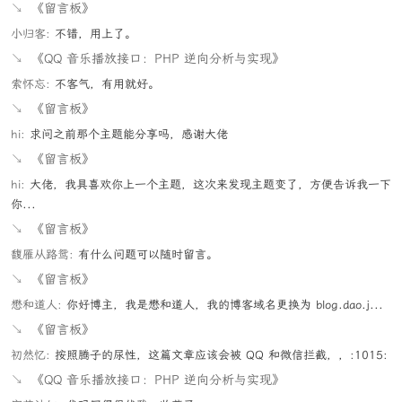
↘
《留言板》
小归客:
不错，用上了。
↘
《QQ 音乐播放接口：PHP 逆向分析与实现》
索怀忘:
不客气，有用就好。
↘
《留言板》
hi:
求问之前那个主题能分享吗，感谢大佬
↘
《留言板》
hi:
大佬，我具喜欢你上一个主题，这次来发现主题变了，方便告诉我一下
你...
↘
《留言板》
馥雁从路鸳:
有什么问题可以随时留言。
↘
《留言板》
懋和道人:
你好博主，我是懋和道人，我的博客域名更换为 blog.dao.j...
↘
《留言板》
初然忆:
按照腾子的尿性，这篇文章应该会被 QQ 和微信拦截，，:1015:
↘
《QQ 音乐播放接口：PHP 逆向分析与实现》