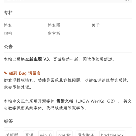
专栏
博友
博友圈
关于
归档
留言板
公告
本站已更换
全新主题 V3
，页面焕然一新，阅读体验更舒适。
✎ 碰到 Bug 请留言
如发现排版错乱、功能异常或兼容性问题，欢迎在
评论区
留言反馈，
我会尽快处理。
本站中文正文采用开源字体
霞鹜文楷
（LXGW WenKai GB）， 英文
与数字保留系统字体，代码块使用等宽字体。
标签
破解版
开源
win10
poedit
魔方财务
hackthebox