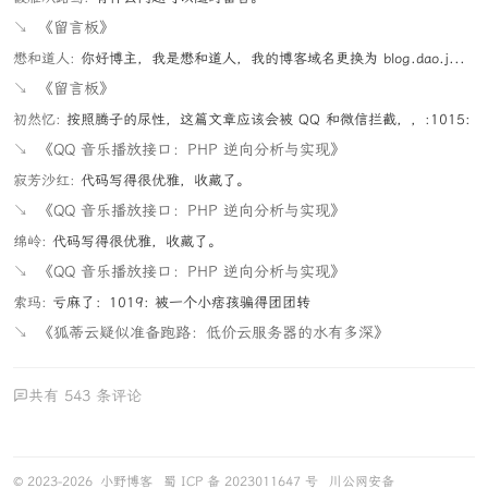
↘
《留言板》
懋和道人:
你好博主，我是懋和道人，我的博客域名更换为 blog.dao.j...
↘
《留言板》
初然忆:
按照腾子的尿性，这篇文章应该会被 QQ 和微信拦截，，:1015:
↘
《QQ 音乐播放接口：PHP 逆向分析与实现》
寂芳沙红:
代码写得很优雅，收藏了。
↘
《QQ 音乐播放接口：PHP 逆向分析与实现》
绵岭:
代码写得很优雅，收藏了。
↘
《QQ 音乐播放接口：PHP 逆向分析与实现》
索玛:
亏麻了：1019: 被一个小痞孩骗得团团转
↘
《狐蒂云疑似准备跑路：低价云服务器的水有多深》
共有 543 条评论
© 2023-2026
小野博客
蜀 ICP 备 2023011647 号
川公网安备