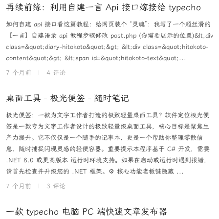
再续前缘：利用自建一言 Api 接口嫁接给 typecho
如何自建 api 接口看这篇教程：给网页装个 “灵魂”：我写了一个超丝滑的
【一言】自建语录 api 教程步骤修改 post.php (你需要展示的位置)&lt;div
class=&quot;diary-hitokoto&quot;&gt; &lt;div class=&quot;hitokoto-
content&quot;&gt; &lt;span id=&quot;hitokoto-text&quot;...
7 个月前
|
4 评论
桌面工具 - 极光便签 - 随时笔记
极光便签：一款为文字工作者打造的极致轻量桌面工具？软件定位极光便
签是一款专为文字工作者设计的极致轻量级桌面工具，核心目标是聚焦生
产力提升。它不仅仅是一个随手的记事本，更是一个帮助你整理零散信
息、随时捕捉闪现灵感的轻便容器。重要提示本程序基于 C# 开发，需要
.NET 8.0 或更高版本 运行时环境支持。如果在启动或运行时遇到报错，
请首先检查并升级您的 .NET 框架。⚙️ 核心功能老板键隐藏 ...
7 个月前
|
3 评论
一款 typecho 电脑 PC 端快速文章发布器