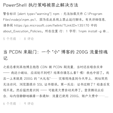
PowerShell 执行策略被禁止解决方法
警告标识 [alert type="warning"] npm : 无法加载文件 C:\Program
Files\nodejs\npm.ps1，因为在此系统上禁止运行脚本。有关详细信息，
请参阅 https:/go.microsoft.com/fwlink/?LinkID=135170 中的
about_Execution_Policies。所在位置 行：1 字符: 1npm install -g @...
5 个月前
|
8 评论
当 PCDN 来敲门：一个 "小" 博客的 200G 流量惊魂
记
之前总看到其他博主抱怨 CDN 被 PCDN 刷流量，当时还在暗自庆幸
—— 我这小破站，应该轮不到吧？结果你猜怎么着？嘿！我也中招了。而
且一上来就是 200G 的 "大礼包"…… 灾难现场直到今天早上，网站突然
无法访问，浏览器提示 SSL 证书错误。第一反应：证书过期了？检查后发
现不是。然后猛然意识到 —— 可能是欠费自动关停了。登录腾讯云后
台，站内信静静地躺着一条通知：流量已使用 200G，账户欠费中……...
6 个月前
|
9 评论