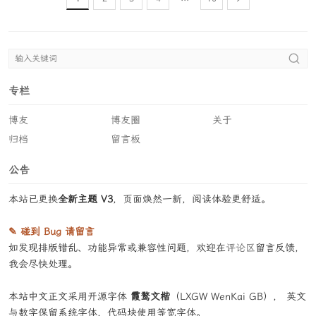
专栏
博友
博友圈
关于
归档
留言板
公告
本站已更换
全新主题 V3
，页面焕然一新，阅读体验更舒适。
✎ 碰到 Bug 请留言
如发现排版错乱、功能异常或兼容性问题，欢迎在
评论区
留言反馈，
我会尽快处理。
本站中文正文采用开源字体
霞鹜文楷
（LXGW WenKai GB）， 英文
与数字保留系统字体，代码块使用等宽字体。