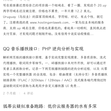
写在前面最近想给自己的项目搞一个短域名，看了一圈，发现这个 20.uy
两字符域名还没被注册，价格也不算贵，一年只要 12.2 美元。
Uruguay（乌拉圭）的国家顶级域名，字符短、好记、有点个性，就它
了。注册商选的是 www.hostingenlaweb.com，一家乌拉圭本地的服务
商，支持.uy 域名注册，价格也是最低的。看起来一切顺利，直到我点进
支付页面，才发现问题才刚刚开始。没有信用卡说实话疫情前...
QQ 音乐播放接口：PHP 逆向分析与实现
解析网页版的播放接口原理，基于实战完整实现搜索、多音质获取、流式
代理播放、歌词同步等细节。一、碎播放接口未对外开放，却可以通过开
发者工具抓取分析。记录一下网页版播放链路的逆向分析过程，以及 从零
实现一个完整播放器 的全流程，包含：歌曲搜索（支持分页）多音质播放
链接获取（FLAC / 320kbps / 128kbps / AAC）流式服务端代理绕过防
盗链歌词实时获取与高亮同步自定义播放器 UI 免责...
2 个月前
|
4 评论
狐蒂云疑似准备跑路：低价云服务器的水有多深