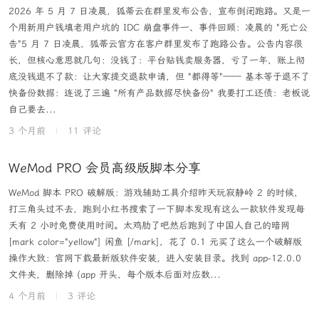
2026 年 5 月 7 日凌晨，狐蒂云在群里发布公告，宣布倒闭跑路。又是一
个用新用户钱填老用户坑的 IDC 崩盘事件一、事件回顾：凌晨的 "死亡公
告"5 月 7 日凌晨，狐蒂云官方在客户群里发布了跑路公告。公告内容很
长，但核心意思就几句：没钱了：平台贴钱卖服务器，亏了一年，账上彻
底没钱退不了款：让大家提交退款申请，但 "都得等"—— 基本等于退不了
快备份数据：连说了三遍 "所有产品数据尽快备份" 我要打工还债：老板说
自己要去...
3 个月前
|
11 评论
WeMod PRO 会员高级版脚本分享
WeMod 脚本 PRO 破解版：游戏辅助工具介绍昨天玩寂静岭 2 的时候，
打三角头过不去，跑到小红书搜索了一下脚本发现有这么一款软件发现每
天有 2 小时免费使用时间。太鸡肋了吧然后跑到了中国人自己的暗网
[mark color="yellow"] 闲鱼 [/mark]，花了 0.1 元买了这么一个破解版
操作大致：官网下载最新版软件安装，进入安装目录。找到 app-12.0.0
文件夹，删除掉 (app 开头，每个版本后面对应数...
4 个月前
|
3 评论