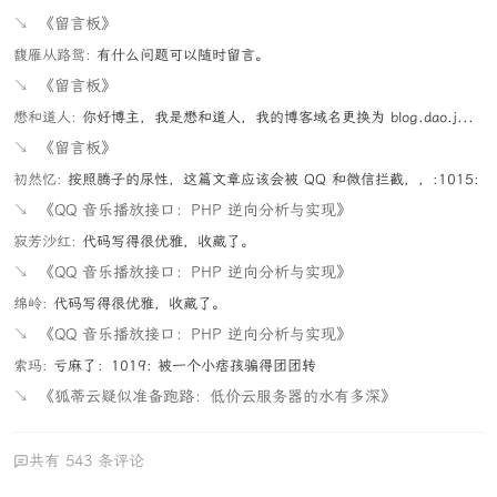
↘
《留言板》
馥雁从路鸳:
有什么问题可以随时留言。
↘
《留言板》
懋和道人:
你好博主，我是懋和道人，我的博客域名更换为 blog.dao.j...
↘
《留言板》
初然忆:
按照腾子的尿性，这篇文章应该会被 QQ 和微信拦截，，:1015:
↘
《QQ 音乐播放接口：PHP 逆向分析与实现》
寂芳沙红:
代码写得很优雅，收藏了。
↘
《QQ 音乐播放接口：PHP 逆向分析与实现》
绵岭:
代码写得很优雅，收藏了。
↘
《QQ 音乐播放接口：PHP 逆向分析与实现》
索玛:
亏麻了：1019: 被一个小痞孩骗得团团转
↘
《狐蒂云疑似准备跑路：低价云服务器的水有多深》
共有 543 条评论