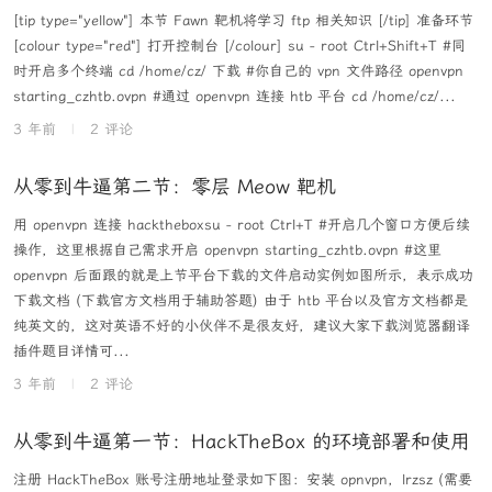
[tip type="yellow"] 本节 Fawn 靶机将学习 ftp 相关知识 [/tip] 准备环节
[colour type="red"] 打开控制台 [/colour] su - root Ctrl+Shift+T #同
时开启多个终端 cd /home/cz/ 下载 #你自己的 vpn 文件路径 openvpn
starting_czhtb.ovpn #通过 openvpn 连接 htb 平台 cd /home/cz/...
3 年前
|
2 评论
从零到牛逼第二节：零层 Meow 靶机
用 openvpn 连接 hacktheboxsu - root Ctrl+T #开启几个窗口方便后续
操作，这里根据自己需求开启 openvpn starting_czhtb.ovpn #这里
openvpn 后面跟的就是上节平台下载的文件启动实例如图所示，表示成功
下载文档 (下载官方文档用于辅助答题) 由于 htb 平台以及官方文档都是
纯英文的，这对英语不好的小伙伴不是很友好，建议大家下载浏览器翻译
插件题目详情可...
3 年前
|
2 评论
从零到牛逼第一节：HackTheBox 的环境部署和使用
注册 HackTheBox 账号注册地址登录如下图：安装 opnvpn，lrzsz (需要