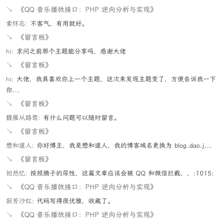
↘
《QQ 音乐播放接口：PHP 逆向分析与实现》
索怀忘:
不客气，有用就好。
↘
《留言板》
hi:
求问之前那个主题能分享吗，感谢大佬
↘
《留言板》
hi:
大佬，我具喜欢你上一个主题，这次来发现主题变了，方便告诉我一下
你...
↘
《留言板》
馥雁从路鸳:
有什么问题可以随时留言。
↘
《留言板》
懋和道人:
你好博主，我是懋和道人，我的博客域名更换为 blog.dao.j...
↘
《留言板》
初然忆:
按照腾子的尿性，这篇文章应该会被 QQ 和微信拦截，，:1015:
↘
《QQ 音乐播放接口：PHP 逆向分析与实现》
寂芳沙红:
代码写得很优雅，收藏了。
↘
《QQ 音乐播放接口：PHP 逆向分析与实现》