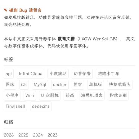
✎ 碰到 Bug 请留言
如发现排版错乱、功能异常或兼容性问题，欢迎在
评论区
留言反馈，
我会尽快处理。
本站中文正文采用开源字体
霞鹜文楷
（LXGW WenKai GB）， 英文
与数字保留系统字体，代码块使用等宽字体。
标签
api
Infini-Cloud
小皮建站
幻兽帕鲁
跑跑卡丁车
图床
CE
MySql
docker
博客
单机版
快捷式箭头
小程序
WiFi
U 盘刷机
绘画
海思机顶盒
指纹识别
Finalshell
dedecms
归档
2026
2025
2024
2023