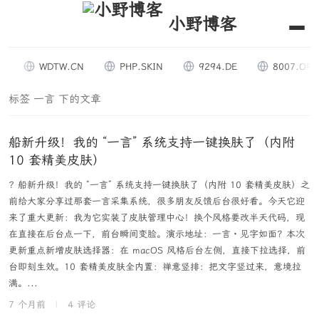
小野博客
WDTW.CN
PHP.SKIN
9294.DE
8007.ORG
标签 一言 下的文章
船新升级！我的 “一言” 系统支持一键换肤了（内附
10 套精美皮肤）
? 船新升级！我的 “一言” 系统支持一键换肤了（内附 10 套精美皮肤）之
前给大家分享过那套一言采集系统，很多朋友反馈后台很好看。今天它迎
来了重大更新：我为它实装了皮肤管理中心！换个风格要改半天代码，现
在直接在后台点一下，前台瞬间变脸。演示地址：一言・见字如面？本次
更新重点新增皮肤选择器：在 macOS 风格后台左侧，直接下拉选择，前
台即刻生效。10 套精美皮肤全内置：禅意竖排：把文字竖过来，意境拉
满。...
7 个月前
|
4 评论