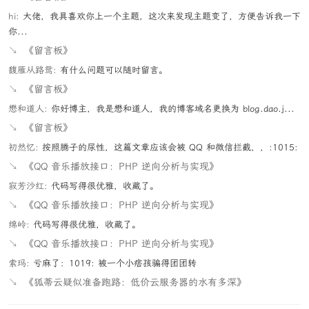
hi:
大佬，我具喜欢你上一个主题，这次来发现主题变了，方便告诉我一下
你...
↘
《留言板》
馥雁从路鸳:
有什么问题可以随时留言。
↘
《留言板》
懋和道人:
你好博主，我是懋和道人，我的博客域名更换为 blog.dao.j...
↘
《留言板》
初然忆:
按照腾子的尿性，这篇文章应该会被 QQ 和微信拦截，，:1015:
↘
《QQ 音乐播放接口：PHP 逆向分析与实现》
寂芳沙红:
代码写得很优雅，收藏了。
↘
《QQ 音乐播放接口：PHP 逆向分析与实现》
绵岭:
代码写得很优雅，收藏了。
↘
《QQ 音乐播放接口：PHP 逆向分析与实现》
索玛:
亏麻了：1019: 被一个小痞孩骗得团团转
↘
《狐蒂云疑似准备跑路：低价云服务器的水有多深》