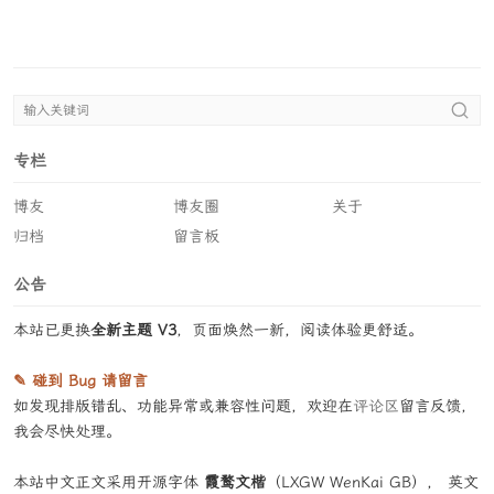
专栏
博友
博友圈
关于
归档
留言板
公告
本站已更换
全新主题 V3
，页面焕然一新，阅读体验更舒适。
✎ 碰到 Bug 请留言
如发现排版错乱、功能异常或兼容性问题，欢迎在
评论区
留言反馈，
我会尽快处理。
本站中文正文采用开源字体
霞鹜文楷
（LXGW WenKai GB）， 英文