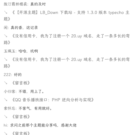
旌汀霞桥榻裘:
真的及时
↘
《【开源主题】LB_Down 下载站 - 支持 1.3.0 版本 typecho 主
题》
闲:
真的香，这记录
↘
《没有信用卡，我为了注册一个 20.uy 域名，走了一条多长的弯
路》
玉珮玉:
哈哈，坑啊
↘
《没有信用卡，我为了注册一个 20.uy 域名，走了一条多长的弯
路》
222:
好的
↘
《留言板》
小归客:
不错，用上了。
↘
《QQ 音乐播放接口：PHP 逆向分析与实现》
索怀忘:
不客气，有用就好。
↘
《留言板》
hi:
求问之前那个主题能分享吗，感谢大佬
↘
《留言板》