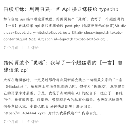
再续前缘：利用自建一言 Api 接口嫁接给 typecho
如何自建 api 接口看这篇教程：给网页装个 “灵魂”：我写了一个超丝滑的
【一言】自建语录 api 教程步骤修改 post.php (你需要展示的位置)&lt;div
class=&quot;diary-hitokoto&quot;&gt; &lt;div class=&quot;hitokoto-
content&quot;&gt; &lt;span id=&quot;hitokoto-text&quot;...
7 个月前
|
4 评论
给网页装个 “灵魂”：我写了一个超丝滑的【一言】自
建语录 api
大家在逛博客时，一定见过那种每次刷新都会跳出一句精美文字的 “一言
（Hitokoto）”。虽然网上有很多现成的 API，但作为 “折腾控”，总觉得自
己的语录库才最香。于是，我花了点时间在 AI 的配合下，搓出了一套纯
PHP、无需数据库、轻量级、带管理后台的私有化语录。今天就把这套代
码分享给大家，小白也能 5 分钟快速部署！展示网页：
https://v1.434444.xyz✨ 为什么我要做这个？内容自定...
7 个月前
|
9 评论