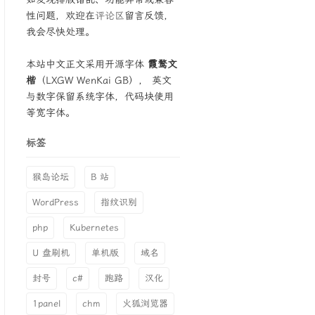
性问题，欢迎在
评论区
留言反馈，
我会尽快处理。
本站中文正文采用开源字体
霞鹜文
楷
（LXGW WenKai GB）， 英文
与数字保留系统字体，代码块使用
等宽字体。
标签
猴岛论坛
B 站
WordPress
指纹识别
php
Kubernetes
U 盘刷机
单机版
域名
封号
c#
跑路
汉化
1panel
chm
火狐浏览器