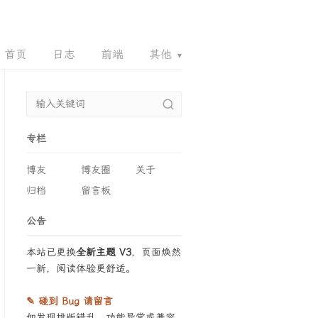
首页
日志
前端
其他
▾
.XYZ
700444.XYZ
888136.XYZ
LB5.NET
专栏
博友
博友圈
关于
归档
留言板
公告
本站已更换
全新主题 V3
，页面焕然
一新，阅读体验更舒适。
✎ 碰到 Bug 请留言
如发现排版错乱、功能异常或兼容