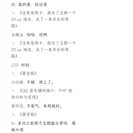
闲:
真的香，这记录
↘
《没有信用卡，我为了注册一个
20.uy 域名，走了一条多长的弯
路》
玉珮玉:
哈哈，坑啊
↘
《没有信用卡，我为了注册一个
20.uy 域名，走了一条多长的弯
路》
222:
好的
↘
《留言板》
小归客:
不错，用上了。
↘
《QQ 音乐播放接口：PHP 逆
向分析与实现》
索怀忘:
不客气，有用就好。
↘
《留言板》
hi:
求问之前那个主题能分享吗，感
谢大佬