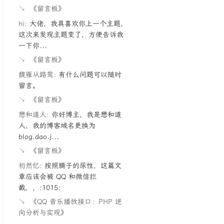
↘
《留言板》
hi:
大佬，我具喜欢你上一个主题，
这次来发现主题变了，方便告诉我
一下你...
↘
《留言板》
馥雁从路鸳:
有什么问题可以随时
留言。
↘
《留言板》
懋和道人:
你好博主，我是懋和道
人，我的博客域名更换为
blog.dao.j...
↘
《留言板》
初然忆:
按照腾子的尿性，这篇文
章应该会被 QQ 和微信拦
截，，:1015:
↘
《QQ 音乐播放接口：PHP 逆
向分析与实现》