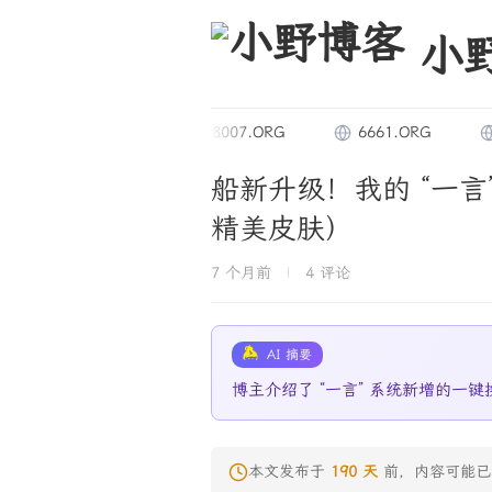
小
9294.DE
8007.ORG
6661.ORG
90R
船新升级！我的 “一言
精美皮肤）
7 个月前
|
4 评论
AI 摘要
博主介绍了 “一言” 系统新增的一键
本文发布于
190 天
前，内容可能已