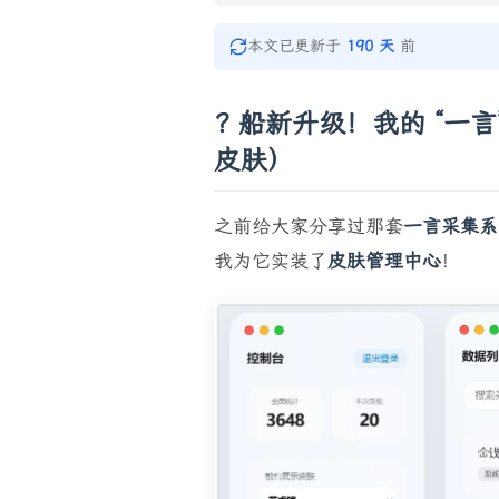
本文已更新于
190 天
前
? 船新升级！我的 “一
皮肤）
之前给大家分享过那套
一言采集系
我为它实装了
皮肤管理中心
！