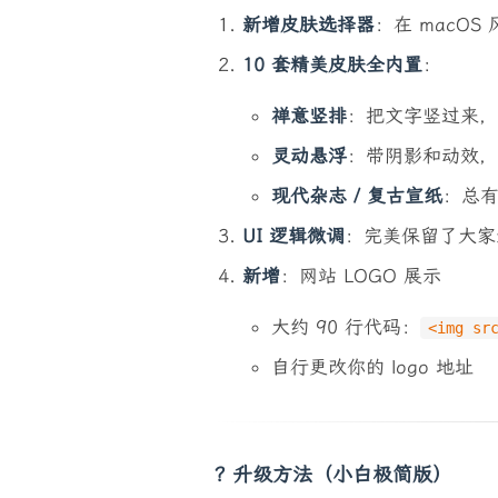
新增皮肤选择器
：在 macO
10 套精美皮肤全内置
：
禅意竖排
：把文字竖过来，
灵动悬浮
：带阴影和动效，
现代杂志 / 复古宣纸
：总
UI 逻辑微调
：完美保留了大家
新增
：网站 LOGO 展示
大约 90 行代码：
<img sr
自行更改你的 logo 地址
?️ 升级方法（小白极简版）