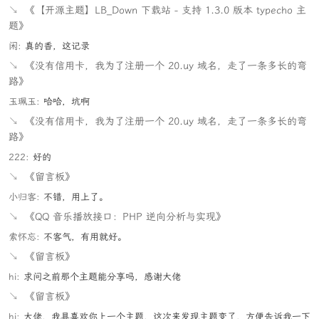
↘
《【开源主题】LB_Down 下载站 - 支持 1.3.0 版本 typecho 主
题》
闲:
真的香，这记录
↘
《没有信用卡，我为了注册一个 20.uy 域名，走了一条多长的弯
路》
玉珮玉:
哈哈，坑啊
↘
《没有信用卡，我为了注册一个 20.uy 域名，走了一条多长的弯
路》
222:
好的
↘
《留言板》
小归客:
不错，用上了。
↘
《QQ 音乐播放接口：PHP 逆向分析与实现》
索怀忘:
不客气，有用就好。
↘
《留言板》
hi:
求问之前那个主题能分享吗，感谢大佬
↘
《留言板》
hi:
大佬，我具喜欢你上一个主题，这次来发现主题变了，方便告诉我一下