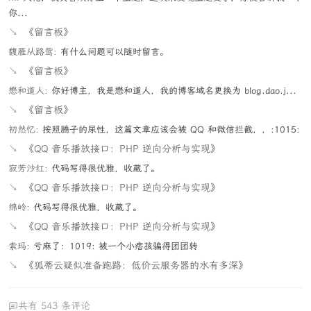
你...
↘
《留言板》
馥雁从路鸳:
有什么问题可以随时留言。
↘
《留言板》
懋和道人:
你好博主，我是懋和道人，我的博客域名更换为 blog.dao.j...
↘
《留言板》
初然忆:
按照腾子的尿性，这篇文章应该会被 QQ 和微信拦截，，:1015:
↘
《QQ 音乐播放接口：PHP 逆向分析与实现》
寂芳沙红:
代码写得很优雅，收藏了。
↘
《QQ 音乐播放接口：PHP 逆向分析与实现》
绵岭:
代码写得很优雅，收藏了。
↘
《QQ 音乐播放接口：PHP 逆向分析与实现》
索玛:
亏麻了：1019: 被一个小痞孩骗得团团转
↘
《狐蒂云疑似准备跑路：低价云服务器的水有多深》
共有 543 条评论