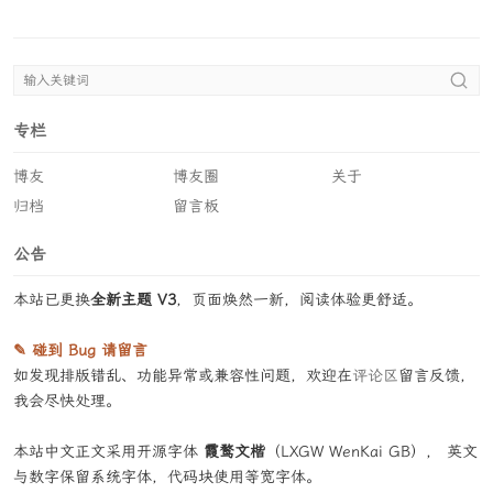
专栏
博友
博友圈
关于
归档
留言板
公告
本站已更换
全新主题 V3
，页面焕然一新，阅读体验更舒适。
✎ 碰到 Bug 请留言
如发现排版错乱、功能异常或兼容性问题，欢迎在
评论区
留言反馈，
我会尽快处理。
本站中文正文采用开源字体
霞鹜文楷
（LXGW WenKai GB）， 英文
与数字保留系统字体，代码块使用等宽字体。