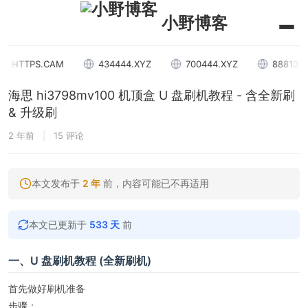
小野博客
S.CAM
434444.XYZ
700444.XYZ
888136.XYZ
海思 hi3798mv100 机顶盒 U 盘刷机教程 - 含全新刷
& 升级刷
2 年前
|
15 评论
本文发布于
2 年
前，内容可能已不再适用
本文已更新于
533 天
前
一、U 盘刷机教程 (全新刷机)
首先做好刷机准备
步骤：