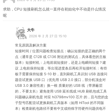
求助，CPU 短接刷机怎么就一直停在初始化中不动是什么情况
呢
大牛
2026 年 2 月 27 日 15:10
常见原因及解决方案
短接时间 / 位置问题检查短接点：确认短接的是正确的两个
点（通常是 C128 或 C136 附近的测试点，具体看您的主板
版本）短接时机：上电前就短接好，还是上电瞬间短接？建
议 上电前保持短接，等出现进度条后再松开短接时长：有些
板子需要保持短接 5-10 秒，直到刷机工具识别 USB 连接问
题尝试更换 USB 口（优先用 USB 2.0 接口，部分机顶盒对
USB 3.0 兼容性差）换一根 质量好的 USB 线（带屏蔽层
的，不要太长）避免使用 USB 延长线或 HUB 刷机包或工具
问题确认刷机包是 对应 hi3798mv100 芯片 的，且与您的盒
子型号匹配尝试更换刷机工具版本（如用 HiTool 的不同版
本）检查刷机包路径不要有中文或特殊字符硬件问题供电不