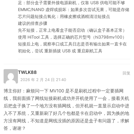
足：部分盒子需要外接电源刷机，仅靠 USB 供电可能不够
EMMC/NAND 虚焊或损坏：如果多次尝试无果，可能是存储
芯片问题短接点氧化：用橡皮擦或酒精清洁短接点
建议的排查步骤
先不短接，正常上电看盒子能否启动（确认盒子基本正常）
使用 HiTool 工具，选择正确的芯片型号（hi3798mv100）
短接后上电，观察串口或工具日志是否有输出如果一直卡在
初始化，尝试 重新插拔 USB 或 重启刷机工具
TWLK88
回复
2026 年 2 月 24 日 21:40
博主你好：麻烦问一下 MV100 是不是刷机过程中一定要插网
线，我前面插了网线短接刷机成功并开机使用了一会，接着关机
后把盒子换了一个地方没有插网线，但开机就一直显示启动中进
入不了系统，又重新刷了好几个包都是卡在启动中，因为换的地
方没有网线，不知道是网线没插的原因还是盒子有问题了，求解
答，谢谢？