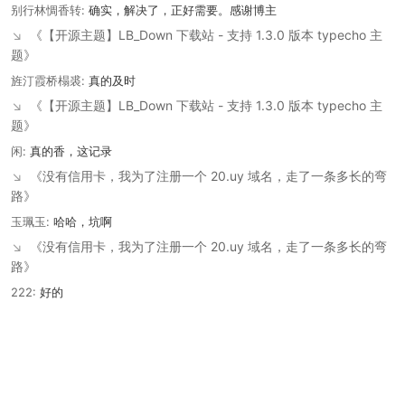
别行林惆香转:
确实，解决了，正好需要。感谢博主
↘
《【开源主题】LB_Down 下载站 - 支持 1.3.0 版本 typecho 主
题》
旌汀霞桥榻裘:
真的及时
↘
《【开源主题】LB_Down 下载站 - 支持 1.3.0 版本 typecho 主
题》
闲:
真的香，这记录
↘
《没有信用卡，我为了注册一个 20.uy 域名，走了一条多长的弯
路》
玉珮玉:
哈哈，坑啊
↘
《没有信用卡，我为了注册一个 20.uy 域名，走了一条多长的弯
路》
222:
好的
↘
《留言板》
小归客:
不错，用上了。
↘
《QQ 音乐播放接口：PHP 逆向分析与实现》
索怀忘:
不客气，有用就好。