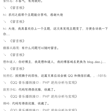
索怀忘:
不客气，有用就好。
↘
《留言板》
hi:
求问之前那个主题能分享吗，感谢大佬
↘
《留言板》
hi:
大佬，我具喜欢你上一个主题，这次来发现主题变了，方便告诉我一下
你...
↘
《留言板》
馥雁从路鸳:
有什么问题可以随时留言。
↘
《留言板》
懋和道人:
你好博主，我是懋和道人，我的博客域名更换为 blog.dao.j...
↘
《留言板》
初然忆:
按照腾子的尿性，这篇文章应该会被 QQ 和微信拦截，，:1015:
↘
《QQ 音乐播放接口：PHP 逆向分析与实现》
寂芳沙红:
代码写得很优雅，收藏了。
↘
《QQ 音乐播放接口：PHP 逆向分析与实现》
绵岭:
代码写得很优雅，收藏了。
↘
《QQ 音乐播放接口：PHP 逆向分析与实现》