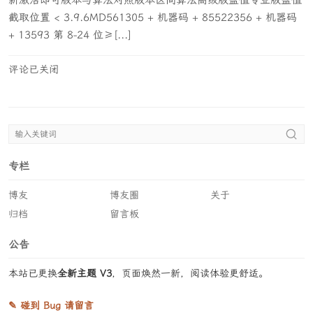
新激活即可版本与算法对照版本区间算法高级版盐值专业版盐值
截取位置 < 3.9.6MD561305 + 机器码 + 85522356 + 机器码
+ 13593 第 8-24 位≥[...]
评论已关闭
专栏
博友
博友圈
关于
归档
留言板
公告
本站已更换
全新主题 V3
，页面焕然一新，阅读体验更舒适。
✎ 碰到 Bug 请留言