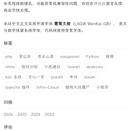
如发现排版错乱、功能异常或兼容性问题，欢迎在
评论区
留言反馈，
我会尽快处理。
本站中文正文采用开源字体
霞鹜文楷
（LXGW WenKai GB）， 英文
与数字保留系统字体，代码块使用等宽字体。
标签
php
笔记本
农夫山泉
easypanel
Python
镜像
vhms
指纹识别
小皮建站
1panel
dedecms
kali 系统
文心一言
poedit
申诉
steam
typecho 插件
Infini-Cloud
植物大战僵尸
小程序
归档
2026
2025
2024
2023
评论