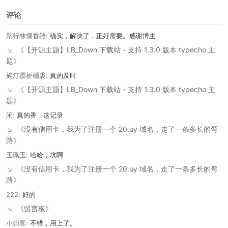
主题开发
hirono
nvPress
docker
kangle
海思机顶盒
美化
易语言
辅助
GO 语言
镜像
爬虫
WordPress
封号
笔记本
汉化
OpenSSH
申诉
主机
快捷式箭头
归档
2026
2025
2024
2023
评论
别行林惆香转:
确实，解决了，正好需要。感谢博主
↘
《【开源主题】LB_Down 下载站 - 支持 1.3.0 版本 typecho 主
题》
旌汀霞桥榻裘:
真的及时
↘
《【开源主题】LB_Down 下载站 - 支持 1.3.0 版本 typecho 主
题》