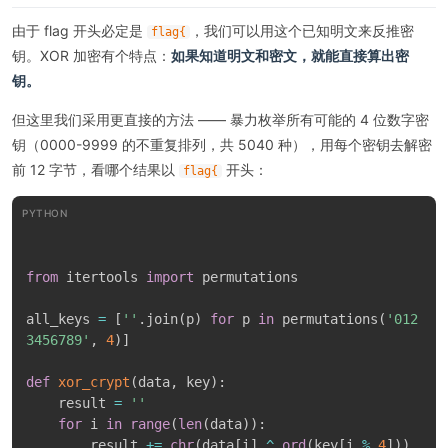
由于 flag 开头必定是
，我们可以用这个已知明文来反推密
flag{
钥。XOR 加密有个特点：
如果知道明文和密文，就能直接算出密
钥。
但这里我们采用更直接的方法 —— 暴力枚举所有可能的 4 位数字密
钥（0000-9999 的不重复排列，共 5040 种），用每个密钥去解密
前 12 字节，看哪个结果以
开头：
flag{
PYTHON
from
 itertools 
import
 permutations

all_keys 
=
[
''
.
join
(
p
)
for
 p 
in
 permutations
(
'012
3456789'
,
4
)
]
def
xor_crypt
(
data
,
 key
)
:
    result 
=
''
for
 i 
in
range
(
len
(
data
)
)
:
        result 
+=
chr
(
data
[
i
]
^
ord
(
key
[
i 
%
4
]
)
)