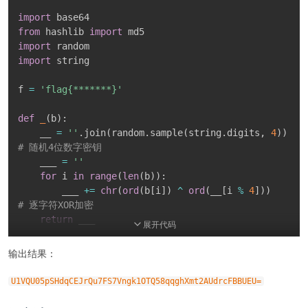
import
from
 hashlib 
import
import
import
 string

f 
=
'flag{*******}'
def
_
(
b
)
:
    __ 
=
''
.
join
(
random
.
sample
(
string
.
digits
,
4
)
)
# 随机4位数字密钥
    ___ 
=
''
for
 i 
in
range
(
len
(
b
)
)
:
        ___ 
+=
chr
(
ord
(
b
[
i
]
)
^
ord
(
__
[
i 
%
4
]
)
)
# 逐字符XOR加密
return
 ___

展开代码
def
____
(
a
)
:
输出结果：
    ___ 
=
 md5
(
)
    ___
.
update
(
a
)
U1VQU05pSHdqCEJrQu7FS7Vngk1OTQ58qqghXmt2AUdrcFBBUEU=
return
 ___
.
digest
(
)
# 返回16字节MD5