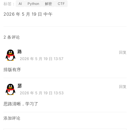
         12字节   16字节     10字节

            \       |         /

             \      |        /

              拼接后Base64编码

                  |

[notice type="info" title="完整 flag"] flag
{PyC_1s_613u21i_N0t_Hard}[/notice]
AI
Python
解密
CTF
2026 年 5 月 19 日 中午
2 条评论
路
回复
2026 年 5 月 19 日 13:57