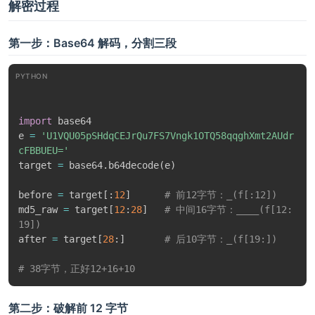
解密过程
# 核心：flag被切成三段，分别处理后拼接
第一步：Base64 解码，分割三段
e 
=
 _
(
f
[
:
12
]
)
+
 ____
(
f
[
12
:
19
]
)
+
 _
(
f
[
19
:
]
)
print
 base64
.
b64encode
(
e
)
PYTHON
import
 base64

e 
=
'U1VQU05pSHdqCEJrQu7FS7Vngk1OTQ58qqghXmt2AUdr
cFBBUEU='
target 
=
 base64
.
b64decode
(
e
)
before 
=
 target
[
:
12
]
# 前12字节：_(f[:12])
md5_raw 
=
 target
[
12
:
28
]
# 中间16字节：____(f[12:
19])
after 
=
 target
[
28
:
]
# 后10字节：_(f[19:])
# 38字节，正好12+16+10
第二步：破解前 12 字节