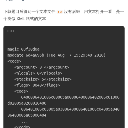
下载题目后得到一个文本文件
没有后缀，用文本打开一看，是一
re
个类似 XML 格式的文本
TEXT
magic 03f30d0a

moddate 6d4a695b (Tue Aug  7 15:29:49 2018)

<code>

   <argcount> 0 </argcount>

   <nlocals> 0</nlocals>

   <stacksize> 5</stacksize>

   <flags> 0040</flags>

   <code>

      6400006401006c00005a00006400006402006c01006
d02005a0200016400

      006401006c03005a03006400006401006c04005a040
06403005a05006404

      ...

   </code>
