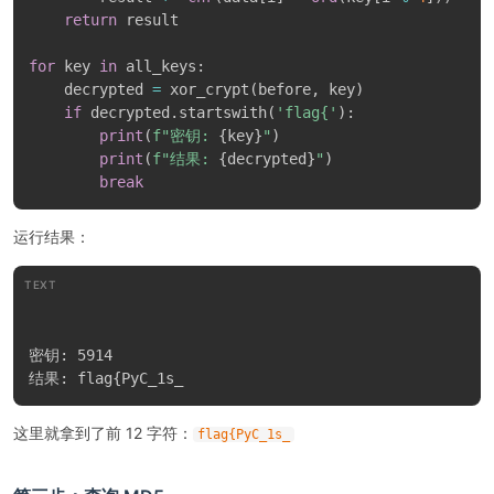
return
 result

for
 key 
in
 all_keys
:
    decrypted 
=
 xor_crypt
(
before
,
 key
)
if
 decrypted
.
startswith
(
'flag{'
)
:
print
(
f"密钥: 
{
key
}
"
)
print
(
f"结果: 
{
decrypted
}
"
)
break
运行结果：
TEXT
密钥: 5914

这里就拿到了前 12 字符：
flag{PyC_1s_