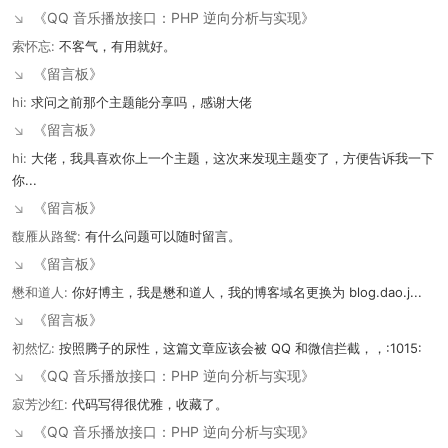
闲:
真的香，这记录
↘
《没有信用卡，我为了注册一个 20.uy 域名，走了一条多长的弯
路》
玉珮玉:
哈哈，坑啊
↘
《没有信用卡，我为了注册一个 20.uy 域名，走了一条多长的弯
路》
222:
好的
↘
《留言板》
小归客:
不错，用上了。
↘
《QQ 音乐播放接口：PHP 逆向分析与实现》
索怀忘:
不客气，有用就好。
↘
《留言板》
hi:
求问之前那个主题能分享吗，感谢大佬
↘
《留言板》
hi:
大佬，我具喜欢你上一个主题，这次来发现主题变了，方便告诉我一下
你...
↘
《留言板》