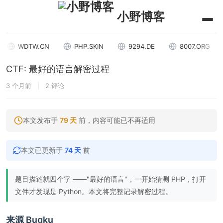
小野博客
WDTW.CN
PHP.SKIN
9294.DE
8007.ORG
CTF: 最好的语言解密过程
3 个月前
|
2 评论
本文发布于
79 天
前，内容可能已不再适用
本文已更新于
74 天
前
题目描述就四个字 ——"最好的语言"，一开始猜测 PHP，打开
文件才发现是 Python。本文将完整记录解密过程。
来源 Bugku