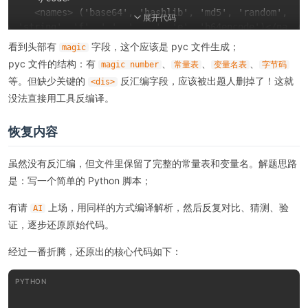
   <names> ('base64', 'hashlib', 'md5', 'random', 
展开代码
'string', 'f', '_', '____', 'e', 'b64encode')</na
mes>

看到头部有
字段，这个应该是 pyc 文件生成；
magic
   <consts>

pyc 文件的结构：有
、
、
、
magic number
常量表
变量名表
字节码
      -1

等。但缺少关键的
反汇编字段，应该被出题人删掉了！这就
<dis>
      None

没法直接用工具反编译。
      ('md5',)

      'flag{*******}'

      ...

恢复内容
      'U1VQU05pSHdqCEJrQu7FS7Vngk1OTQ58qqghXmt2AU
drcFBBUEU='

虽然没有反汇编，但文件里保留了完整的常量表和变量名。解题思路
   </consts>

是：写一个简单的 Python 脚本；
</code>

有请
上场，用同样的方式编译解析，然后反复对比、猜测、验
AI
证，逐步还原原始代码。
经过一番折腾，还原出的核心代码如下：
PYTHON