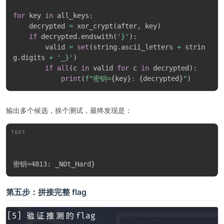
拿到在线 MD5 破解网站一查，返回结果：
613u21i
第四步：破解后 10 字节
后 10 字节的解密没有已知明文可以利用，但我们知道 flag 最后一位
肯定是
。同样暴力枚举所有密钥：
}
PYTHON
import
 string

for
 key 
in
 all_keys
:
    decrypted 
=
 xor_crypt
(
after
,
 key
)
if
 decrypted
.
endswith
(
'}'
)
:
        valid 
=
set
(
string
.
ascii_letters 
+
 strin
g
.
digits 
+
'_}'
)
if
all
(
c 
in
 valid 
for
 c 
in
 decrypted
)
:
print
(
f"密钥=
{
key
}
: 
{
decrypted
}
"
)