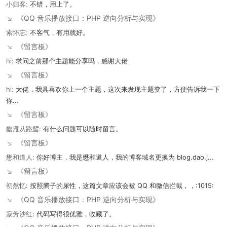
小归客:
不错，用上了。
↘
《QQ 音乐播放接口：PHP 逆向分析与实现》
索怀忘:
不客气，有用就好。
↘
《留言板》
hi:
求问之前那个主题能分享吗，感谢大佬
↘
《留言板》
hi:
大佬，我具喜欢你上一个主题，这次来发现主题变了，方便告诉我一下
你...
↘
《留言板》
馥雁从路鸳:
有什么问题可以随时留言。
↘
《留言板》
懋和道人:
你好博主，我是懋和道人，我的博客域名更换为 blog.dao.j...
↘
《留言板》
初然忆:
按照腾子的尿性，这篇文章应该会被 QQ 和微信拦截，，:1015:
↘
《QQ 音乐播放接口：PHP 逆向分析与实现》
寂芳沙红:
代码写得很优雅，收藏了。