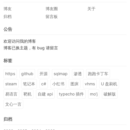
博友
博友圈
关于
归档
留言板
公告
欢迎访问我的博客
博客已换主题，有 bug 请留言
标签
https
github
开源
sqlmap
渗透
跑跑卡丁车
steam
笔记本
c#
小红书
图床
vhms
U 盘刷机
易语言
靶机
自建 api
typecho 插件
mo'j
破解版
文心一言
归档