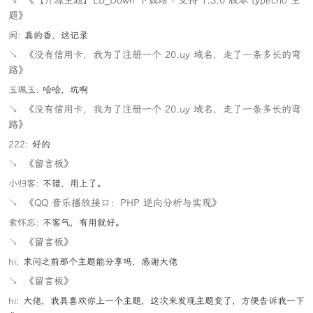
↘
《【开源主题】LB_Down 下载站 - 支持 1.3.0 版本 typecho 主
题》
闲:
真的香，这记录
↘
《没有信用卡，我为了注册一个 20.uy 域名，走了一条多长的弯
路》
玉珮玉:
哈哈，坑啊
↘
《没有信用卡，我为了注册一个 20.uy 域名，走了一条多长的弯
路》
222:
好的
↘
《留言板》
小归客:
不错，用上了。
↘
《QQ 音乐播放接口：PHP 逆向分析与实现》
索怀忘:
不客气，有用就好。
↘
《留言板》
hi:
求问之前那个主题能分享吗，感谢大佬
↘
《留言板》
hi:
大佬，我具喜欢你上一个主题，这次来发现主题变了，方便告诉我一下