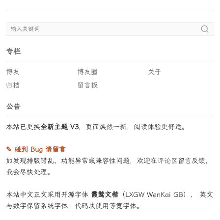
专栏
博友
博友圈
关于
归档
留言板
公告
本站已更换
全新主题 V3
，页面焕然一新，阅读体验更舒适。
✎ 碰到 Bug 请留言
如发现排版错乱、功能异常或兼容性问题，欢迎在
评论区
留言反馈，
我会尽快处理。
本站中文正文采用开源字体
霞鹜文楷
（LXGW WenKai GB）， 英文
与数字保留系统字体，代码块使用等宽字体。