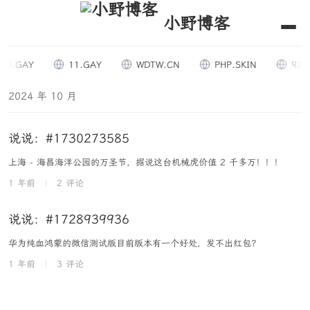
小野博客
0.GAY
11.GAY
WDTW.CN
PHP.SKIN
9294
2024 年 10 月
说说：#1730273585
上海 - 海昌海洋公园的万圣节，据说这台机械虎价值 2 千多万！！！
1 年前
|
2 评论
说说：#1728939936
华为纯血鸿蒙的微信测试版目前版本有一个好处，发不出红包？
1 年前
|
3 评论