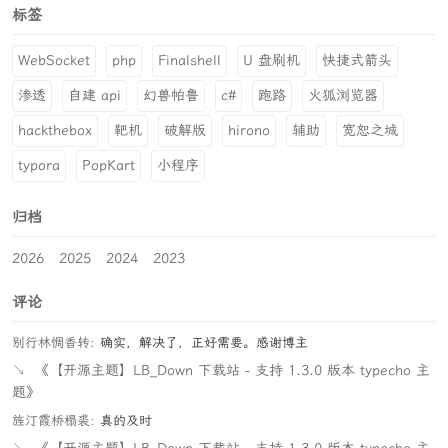
标签
WebSocket
php
Finalshell
U 盘刷机
快捷式箭头
渗透
自建 api
幻兽帕鲁
c#
跑路
火狐浏览器
hackthebox
靶机
破解版
hirono
辅助
宽恕之城
typora
PopKart
小程序
归档
2026
2025
2024
2023
评论
别行林惆香转:
确实，解决了，正好需要。感谢博主
↘
《【开源主题】LB_Down 下载站 - 支持 1.3.0 版本 typecho 主
题》
旌汀霞桥榻裘:
真的及时