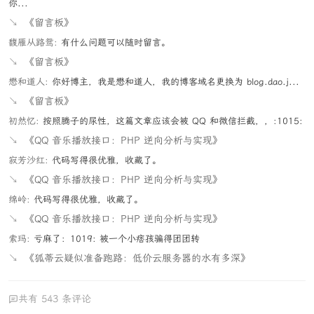
你...
↘
《留言板》
馥雁从路鸳:
有什么问题可以随时留言。
↘
《留言板》
懋和道人:
你好博主，我是懋和道人，我的博客域名更换为 blog.dao.j...
↘
《留言板》
初然忆:
按照腾子的尿性，这篇文章应该会被 QQ 和微信拦截，，:1015:
↘
《QQ 音乐播放接口：PHP 逆向分析与实现》
寂芳沙红:
代码写得很优雅，收藏了。
↘
《QQ 音乐播放接口：PHP 逆向分析与实现》
绵岭:
代码写得很优雅，收藏了。
↘
《QQ 音乐播放接口：PHP 逆向分析与实现》
索玛:
亏麻了：1019: 被一个小痞孩骗得团团转
↘
《狐蒂云疑似准备跑路：低价云服务器的水有多深》
共有 543 条评论