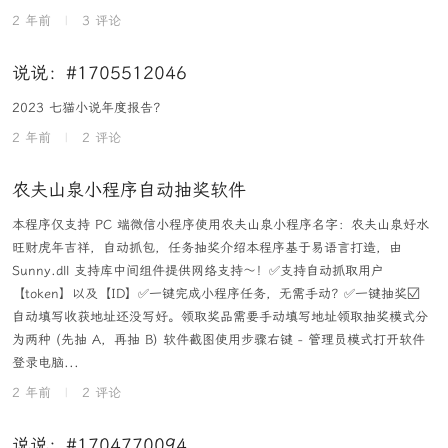
2 年前
|
3 评论
说说：#1705512046
2023 七猫小说年度报告？
2 年前
|
2 评论
农夫山泉小程序自动抽奖软件
本程序仅支持 PC 端微信小程序使用农夫山泉小程序名字：农夫山泉好水
旺财虎年吉祥，自动抓包，任务抽奖介绍本程序基于易语言打造，由
Sunny.dll 支持库中间组件提供网络支持～！✅支持自动抓取用户
【token】以及【ID】✅一键完成小程序任务，无需手动？✅一键抽奖☑️
自动填写收获地址还没写好。领取奖品需要手动填写地址领取抽奖模式分
为两种 (先抽 A，再抽 B) 软件截图使用步骤右键 - 管理员模式打开软件
登录电脑...
2 年前
|
2 评论
说说：#1704770094