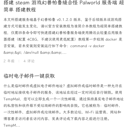
搭建 steam 游戏幻兽帕鲁缝合怪 Palworld 服务端 超
简单 搭建教程
本文所搭建服务端基于幻兽帕鲁 v0.1.2.0 版本，鉴于后续版本该游戏搭
建方式可能发生变化，请以官方安装教程为准简介本教程为超简单搭建教
程，仅需四条命令即可快速搭建幻兽帕鲁服务端使用腾讯云轻量应用服务
器搭建（配置 4C8G，不建议使用更低配置）教程第一步检测 docker 是
否安装，若未安装则安装运行如下命令：command -v docker
&amp;&gt; /dev/null &amp;&amp;...
2 年前
|
4 评论
临时电子邮件一键获取
什么是临时邮件或虚拟电子邮件地址？虚拟邮件或临时邮件是一种允许在
临时地址接收电子邮件的服务，该地址在经过一定时间后自行销毁。使用
TempMail，您可以立即生成一个一次性邮箱，通过保持真实电子邮件地址
的私密性和收件箱不受垃圾邮件的影响而自毁。它也被称为：临时邮件、
一次性邮件、虚拟邮件或垃圾邮件。大多数论坛、Wi-Fi 运营商、网站和
博客要求访问者在访问内容、发表评论或下载内容之前进行注册。
TempM...