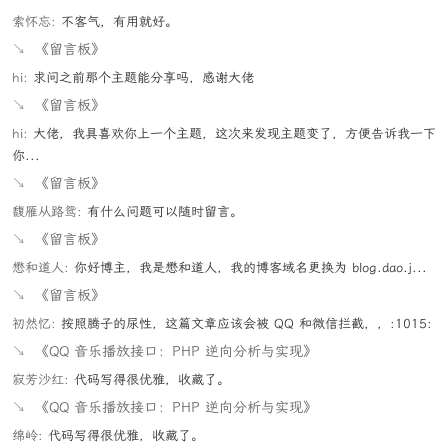
索怀忘:
不客气，有用就好。
↘
《留言板》
hi:
求问之前那个主题能分享吗，感谢大佬
↘
《留言板》
hi:
大佬，我具喜欢你上一个主题，这次来发现主题变了，方便告诉我一下
你...
↘
《留言板》
馥雁从路鸳:
有什么问题可以随时留言。
↘
《留言板》
懋和道人:
你好博主，我是懋和道人，我的博客域名更换为 blog.dao.j...
↘
《留言板》
初然忆:
按照腾子的尿性，这篇文章应该会被 QQ 和微信拦截，，:1015:
↘
《QQ 音乐播放接口：PHP 逆向分析与实现》
寂芳沙红:
代码写得很优雅，收藏了。
↘
《QQ 音乐播放接口：PHP 逆向分析与实现》
绵岭:
代码写得很优雅，收藏了。