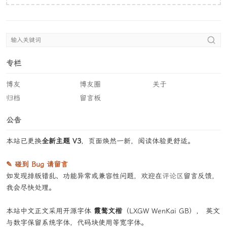
专栏
博友
博友圈
关于
归档
留言板
公告
本站已更换
全新主题 V3
，页面焕然一新，阅读体验更舒适。
✎ 碰到 Bug 请留言
如发现排版错乱、功能异常或兼容性问题，欢迎在
评论区
留言反馈，
我会尽快处理。
本站中文正文采用开源字体
霞鹜文楷
（LXGW WenKai GB）， 英文
与数字保留系统字体，代码块使用等宽字体。