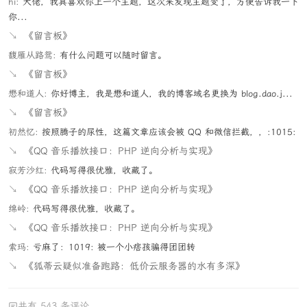
hi:
大佬，我具喜欢你上一个主题，这次来发现主题变了，方便告诉我一下
你...
↘
《留言板》
馥雁从路鸳:
有什么问题可以随时留言。
↘
《留言板》
懋和道人:
你好博主，我是懋和道人，我的博客域名更换为 blog.dao.j...
↘
《留言板》
初然忆:
按照腾子的尿性，这篇文章应该会被 QQ 和微信拦截，，:1015:
↘
《QQ 音乐播放接口：PHP 逆向分析与实现》
寂芳沙红:
代码写得很优雅，收藏了。
↘
《QQ 音乐播放接口：PHP 逆向分析与实现》
绵岭:
代码写得很优雅，收藏了。
↘
《QQ 音乐播放接口：PHP 逆向分析与实现》
索玛:
亏麻了：1019: 被一个小痞孩骗得团团转
↘
《狐蒂云疑似准备跑路：低价云服务器的水有多深》
共有 543 条评论