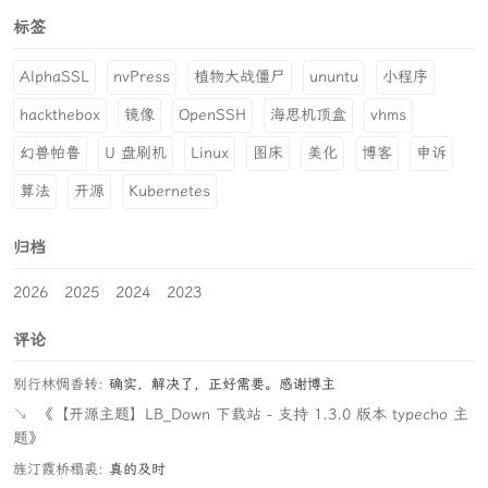
标签
AlphaSSL
nvPress
植物大战僵尸
ununtu
小程序
hackthebox
镜像
OpenSSH
海思机顶盒
vhms
幻兽帕鲁
U 盘刷机
Linux
图床
美化
博客
申诉
算法
开源
Kubernetes
归档
2026
2025
2024
2023
评论
别行林惆香转:
确实，解决了，正好需要。感谢博主
↘
《【开源主题】LB_Down 下载站 - 支持 1.3.0 版本 typecho 主
题》
旌汀霞桥榻裘:
真的及时