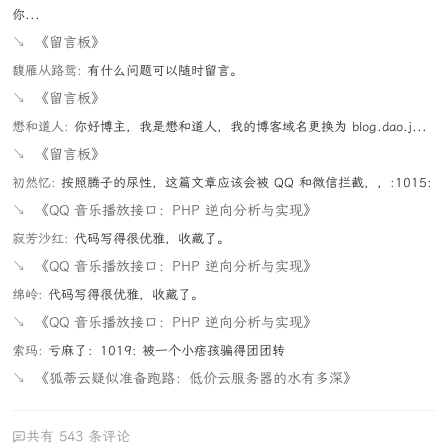
你...
↘
《留言板》
馥雁从路鸳:
有什么问题可以随时留言。
↘
《留言板》
懋和道人:
你好博主，我是懋和道人，我的博客域名更换为 blog.dao.j...
↘
《留言板》
初然忆:
按照腾子的尿性，这篇文章应该会被 QQ 和微信拦截，，:1015:
↘
《QQ 音乐播放接口：PHP 逆向分析与实现》
寂芳沙红:
代码写得很优雅，收藏了。
↘
《QQ 音乐播放接口：PHP 逆向分析与实现》
绵岭:
代码写得很优雅，收藏了。
↘
《QQ 音乐播放接口：PHP 逆向分析与实现》
索玛:
亏麻了：1019: 被一个小痞孩骗得团团转
↘
《狐蒂云疑似准备跑路：低价云服务器的水有多深》
共有 543 条评论