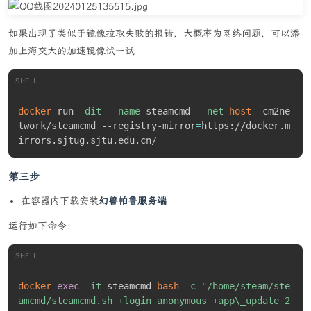
如果出现了类似于镜像拉取失败的报错，大概率为网络问题，可以添
加上海交大的加速镜像试一试
SHELL
docker
 run 
-dit
--name
 steamcmd 
--net
host
  cm2ne
twork/steamcmd --registry-mirror
=
https://docker.m
irrors.sjtug.sjtu.edu.cn/
第三步
在容器内下载安装
幻兽帕鲁服务端
运行如下命令：
SHELL
docker
exec
-it
 steamcmd 
bash
-c
"/home/steam/ste
amcmd/steamcmd.sh +login anonymous +app\_update 2