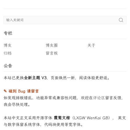
专栏
博友
博友圈
关于
归档
留言板
公告
本站已更换
全新主题 V3
，页面焕然一新，阅读体验更舒适。
✎ 碰到 Bug 请留言
如发现排版错乱、功能异常或兼容性问题，欢迎在
评论区
留言反馈，
我会尽快处理。
本站中文正文采用开源字体
霞鹜文楷
（LXGW WenKai GB）， 英文
与数字保留系统字体，代码块使用等宽字体。