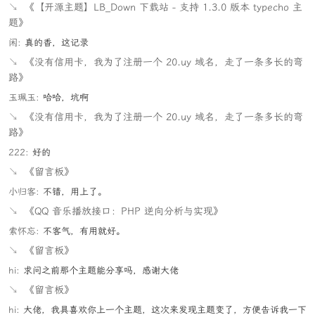
↘
《【开源主题】LB_Down 下载站 - 支持 1.3.0 版本 typecho 主
题》
闲:
真的香，这记录
↘
《没有信用卡，我为了注册一个 20.uy 域名，走了一条多长的弯
路》
玉珮玉:
哈哈，坑啊
↘
《没有信用卡，我为了注册一个 20.uy 域名，走了一条多长的弯
路》
222:
好的
↘
《留言板》
小归客:
不错，用上了。
↘
《QQ 音乐播放接口：PHP 逆向分析与实现》
索怀忘:
不客气，有用就好。
↘
《留言板》
hi:
求问之前那个主题能分享吗，感谢大佬
↘
《留言板》
hi:
大佬，我具喜欢你上一个主题，这次来发现主题变了，方便告诉我一下