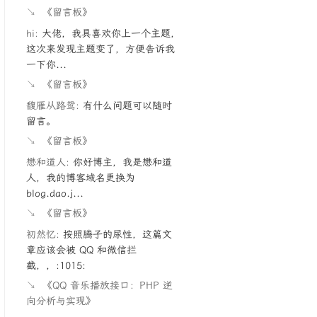
↘
《留言板》
hi:
大佬，我具喜欢你上一个主题，
这次来发现主题变了，方便告诉我
一下你...
↘
《留言板》
馥雁从路鸳:
有什么问题可以随时
留言。
↘
《留言板》
懋和道人:
你好博主，我是懋和道
人，我的博客域名更换为
blog.dao.j...
↘
《留言板》
初然忆:
按照腾子的尿性，这篇文
章应该会被 QQ 和微信拦
截，，:1015:
↘
《QQ 音乐播放接口：PHP 逆
向分析与实现》