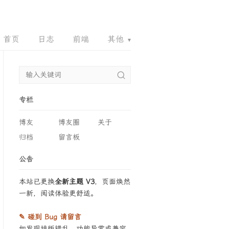
首页
日志
前端
其他
▾
6661.ORG
90RZ.COM
QQQ.EMAIL
专栏
博友
博友圈
关于
归档
留言板
公告
本站已更换
全新主题 V3
，页面焕然
一新，阅读体验更舒适。
✎ 碰到 Bug 请留言
如发现排版错乱、功能异常或兼容