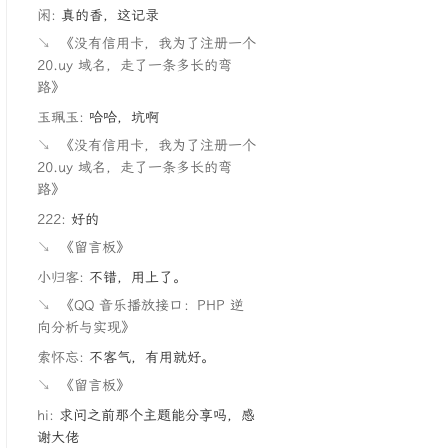
闲:
真的香，这记录
↘
《没有信用卡，我为了注册一个
20.uy 域名，走了一条多长的弯
路》
玉珮玉:
哈哈，坑啊
↘
《没有信用卡，我为了注册一个
20.uy 域名，走了一条多长的弯
路》
222:
好的
↘
《留言板》
小归客:
不错，用上了。
↘
《QQ 音乐播放接口：PHP 逆
向分析与实现》
索怀忘:
不客气，有用就好。
↘
《留言板》
hi:
求问之前那个主题能分享吗，感
谢大佬