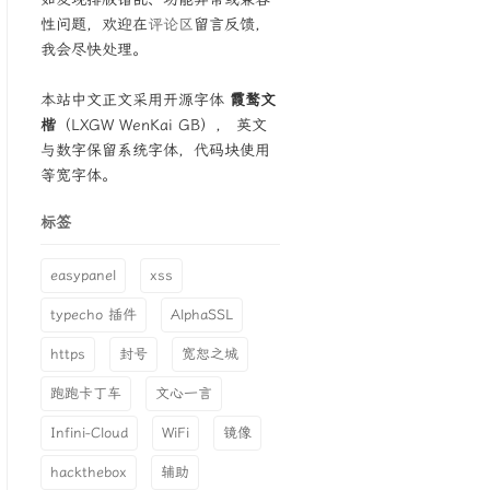
性问题，欢迎在
评论区
留言反馈，
我会尽快处理。
本站中文正文采用开源字体
霞鹜文
楷
（LXGW WenKai GB）， 英文
与数字保留系统字体，代码块使用
等宽字体。
标签
easypanel
xss
typecho 插件
AlphaSSL
https
封号
宽恕之城
跑跑卡丁车
文心一言
Infini-Cloud
WiFi
镜像
hackthebox
辅助