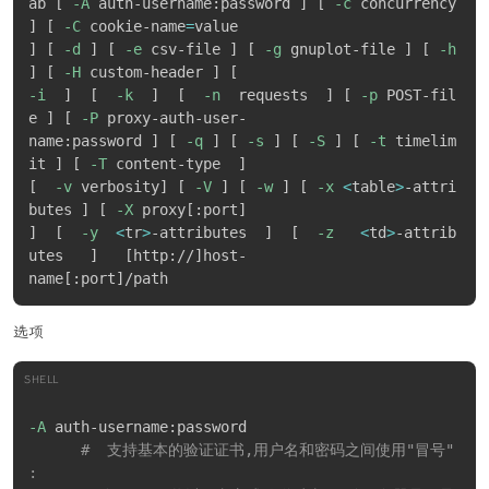
-spe
:
 消除提取命令中根文件夹的重复。

ab 
[
-A
 auth-username:password 
]
[
-c
 concurrency 
-spf
:
 使用完全合格的文件路径

]
[
-C
 cookie-name
=
  -ssc
[
-
]
:
 设置敏感的大小写模式

]
[
-d
]
[
-e
 csv-file 
]
[
-g
 gnuplot-file 
]
[
-h
-ssw
:
 压缩共享文件

]
[
-H
 custom-header 
]
[
-stl
:
 从最近修改的文件设置存档时间戳

-i
]
[
-k
]
[
-n
  requests  
]
[
-p
 POST-fil
  -stm
{
HexMask
}
:
 设置CPU线程亲和力掩码（十六进制数
e 
]
[
-P
 proxy-auth-user‐

字）。

name:password 
]
[
-q
]
[
-s
]
[
-S
]
[
-t
 timelim
  -stx
{
Type
}
:
 排除存档类型

it 
]
[
-T
 content-type  
]
  -t
{
Type
}
:
 设置存档的类型

[
-v
 verbosity
]
[
-V
]
[
-w
]
[
-x
<
table
>
-attri
  -u
[
-
]
[
p
#][q#][r#][x#][y#][z#] [!newArchiveName] 
butes 
]
[
-X
 proxy
[
:port
]
: 更新选项
]
[
-y
<
tr
>
-attributes  
]
[
-z
<
td
>
-attrib
  -v
{
大小
}
[
b
|
k
|
m
|
g
]
:
 创建卷册

utes   
]
[
http://
]
host‐

  -w
[
{
path
}
]
:
 指定工作目录。空的路径意味着一个临时目
name
[
:port
]
录

  -x
[
r
[
-
|
0
]
]
{
@listfile
|
!
wildcard
}
:
 排除文件名。

选项
-y
:
 假设所有的查询都是肯定的
SHELL
-A
 auth-username:password

#  支持基本的验证证书,用户名和密码之间使用"冒号"                    
: