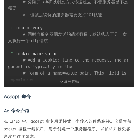
# 分隔开,ab将以明文方式传送过去.不管服务器是不是
需要
# ,也就是说你的服务器需要支持401认证.
-c
 concurrency

# 同时向服务器端发送的请求数目，默认状态下是一次 
只执行一个http请求.
-C
 cookie-name
=
value

# Add a Cookie: line to the request. The ar
gument is typically in the
# form of a name=value pair. This field is 
repeatable.
展开代码
-d
#  Do not display  the  "percentage  served  
Accept 命令
within  XX  [ms]  table".
# (legacy support).
Ac 命令介绍
-e
 csv-file

在 Linux 中，accept 命令用于接受一个传入的网络连接。它通常与
# Write  a  Comma  separated value (CSV) fi
socket 编程一起使用，用于创建一个服务器程序，以侦听并接受客
le which contains for each
户端的连接请求。
# percentage (from 1% to 100%) the time (in 