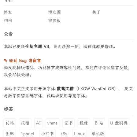
博友
博友圈
关于
归档
留言板
公告
本站已更换
全新主题 V3
，页面焕然一新，阅读体验更舒适。
✎ 碰到 Bug 请留言
如发现排版错乱、功能异常或兼容性问题，欢迎在
评论区
留言反馈，
我会尽快处理。
本站中文正文采用开源字体
霞鹜文楷
（LXGW WenKai GB）， 英文
与数字保留系统字体，代码块使用等宽字体。
标签
仿站
报错
AI
vhms
证书
镜像
B 站
U 盘刷机
图床
1panel
小红书
k8s
Linux
单机版