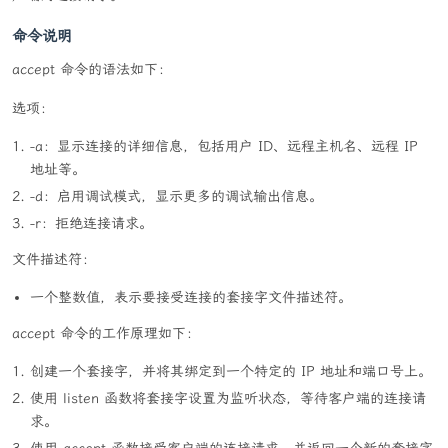
milli seconds) it took to
命令说明
# serve  that percentage of the requests. T
his is usually more useful
accept 命令的语法如下：
# than the 'gnuplot' file; as the results a
re already 'binned'.
选项：
-g
-a：显示连接的详细信息，包括用户 ID、远程主机名、远程 IP
 gnuplot-file

# Write all measured values out as a 'gnupl
地址等。
ot' or TSV  (Tab  separate
-d：启用调试模式，显示更多的调试输出信息。
# values)  file.  This file can easily be i
-r：拒绝连接请求。
mported into packages like
# Gnuplot, IDL, Mathematica, Igor or even E
文件描述符：
xcell. The labels  are  on
# the first line of the file.
一个整数值，表示要接受连接的套接字文件描述符。
-h
# 显示使用说明
accept 命令的工作原理如下：
-H
 custom-header

# 向请求包追加附加的标题字串.此参数应该是有效的标
创建一个套接字，并将其绑定到一个特定的 IP 地址和端口号上。
题         行(header
使用 listen 函数将套接字设置为监听状态，等待客户端的连接请
# line)形式,通常使用冒号":"来分隔有效配对 (vali
d  pair)例如  'Accept-
求。
# Encoding: zip/zop;8 bit';