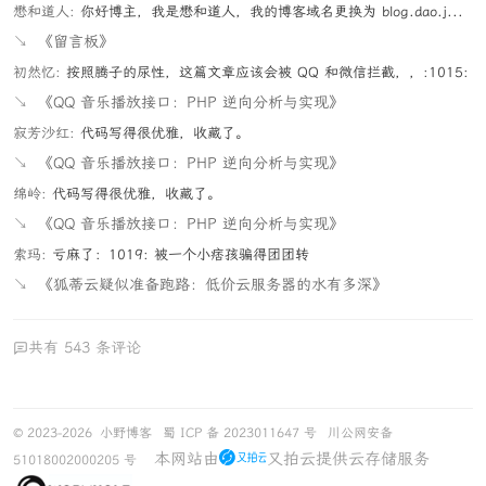
懋和道人:
你好博主，我是懋和道人，我的博客域名更换为 blog.dao.j...
↘
《留言板》
初然忆:
按照腾子的尿性，这篇文章应该会被 QQ 和微信拦截，，:1015:
↘
《QQ 音乐播放接口：PHP 逆向分析与实现》
寂芳沙红:
代码写得很优雅，收藏了。
↘
《QQ 音乐播放接口：PHP 逆向分析与实现》
绵岭:
代码写得很优雅，收藏了。
↘
《QQ 音乐播放接口：PHP 逆向分析与实现》
索玛:
亏麻了：1019: 被一个小痞孩骗得团团转
↘
《狐蒂云疑似准备跑路：低价云服务器的水有多深》
共有 543 条评论
© 2023-2026
小野博客
蜀 ICP 备 2023011647 号
川公网安备
本网站由
又拍云提供云存储服务
51018002000205 号