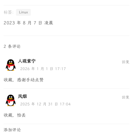
-V
# 显示版本号并且退出
-w
# 打印输出结果到HTML表中. 默认的表是两列n行白底
Linux
黑框
2023 年 8 月 7 日 凌晨
-x
<
table
>
-attributes

# 使用字串来描述表的属性,该属性字串应该插入到<ta
ble 这里 >
2 条评论
-X
 proxy
[
:port
]
# Use a proxy server for the requests.
人砚紫宁
回复
2026 年 1 月 1 日 17:17
-y
<
tr
>
-attributes

# 用于生成html表格每行的属性名 (<tr>)
收藏，感谢手动点赞
-z
<
td
>
-attributes

风烟
# 用于生成html表格每列的属性名 (<td>)
回复
2025 年 12 月 31 日 17:04
收藏，怕丢
添加评论