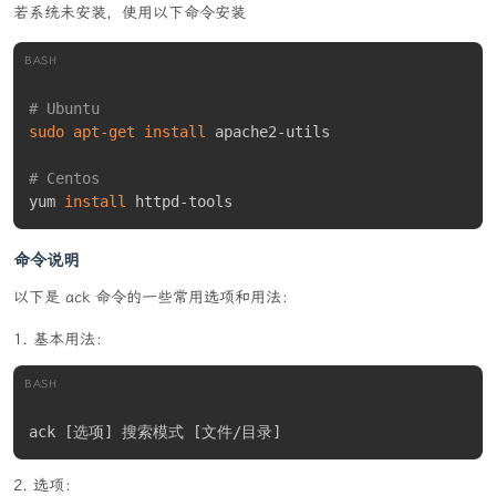
# 又需要用户名密码验证,这时你可以使用这个选项,同
若系统未安装，使用以下命令安装
样
# 用户名与密码之间使用冒号":"分隔开,ab将之以明文
BASH
的方式
# 发送出去,当然,前提是你的代理是处于407认证状态
# Ubuntu
的
sudo
apt-get
install
 apache2-utils

-q
#  When processing more than 150 requests, 
# Centos
ab outputs a progress count
yum 
install
 httpd-tools
# on  stderr  every  10% or 100 requests or 
so. The -q flag will sup‐
命令说明
# press these messages.
以下是 ack 命令的一些常用选项和用法：
-s
#  When compiled in (ab -h will show you) u
se the SSL protected  https
基本用法：
# rather  than  the  http  protocol. This f
eature is experimental and
BASH
# very rudimentary. You probably do not wan
t to use it.
ack 
[
选项
]
 搜索模式 
[
文件/目录
]
-S
#  Do not display the median and standard d
选项：
eviation values,  nor  dis‐