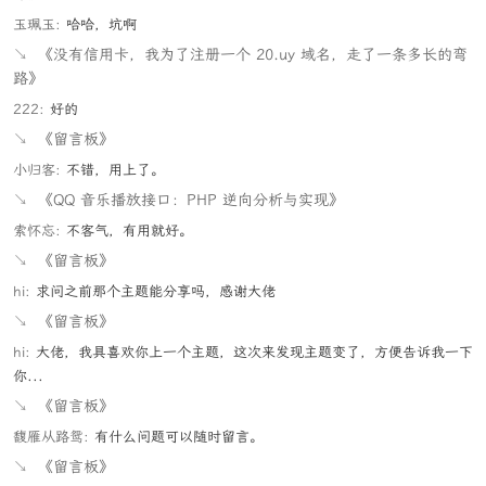
玉珮玉:
哈哈，坑啊
↘
《没有信用卡，我为了注册一个 20.uy 域名，走了一条多长的弯
路》
222:
好的
↘
《留言板》
小归客:
不错，用上了。
↘
《QQ 音乐播放接口：PHP 逆向分析与实现》
索怀忘:
不客气，有用就好。
↘
《留言板》
hi:
求问之前那个主题能分享吗，感谢大佬
↘
《留言板》
hi:
大佬，我具喜欢你上一个主题，这次来发现主题变了，方便告诉我一下
你...
↘
《留言板》
馥雁从路鸳:
有什么问题可以随时留言。
↘
《留言板》