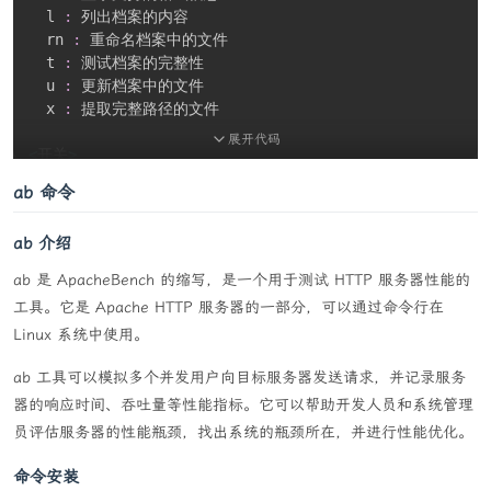
  l 
:
 列出档案的内容

  rn 
:
 重命名档案中的文件

  t 
:
 测试档案的完整性

  u 
:
 更新档案中的文件

  x 
:
 提取完整路径的文件

展开代码
<
开关
>
  --：停止开关解析

ab 命令
  @listfile 
:
 设置包含文件名的列表文件的路径

  -ai
[
r
[
-
|
0
]
]
{
@listfile
|
!
wildcard
}
:
 包括归档文件

ab 介绍
  -ax
[
r
[
-
|
0
]
]
{
@listfile
|
!
wildcard
}
:
 排除档案。

  -ao
{
a
|
s
|
t
|
u
}
:
 设置覆写模式

ab 是 ApacheBench 的缩写，是一个用于测试 HTTP 服务器性能的
-an
:
 禁用档案名称字段

工具。它是 Apache HTTP 服务器的一部分，可以通过命令行在
  -bb
[
0
-3
]
:
 设置输出日志级别

Linux 系统中使用。
-bd
:
 禁用进度指示器

  -bs
{
o
|
e
|
p
}
{
0
|
1
|
2
}
：设置输出/错误/进度行的输出流

ab 工具可以模拟多个并发用户向目标服务器发送请求，并记录服务
-bt
:
 显示执行时间统计

器的响应时间、吞吐量等性能指标。它可以帮助开发人员和系统管理
  -i
[
r
[
-
|
0
]
]
{
@listfile
|
！通配符
}
:
 包括文件名

  -m
{
Parameters
}
:
 设置压缩方法

员评估服务器的性能瓶颈，找出系统的瓶颈所在，并进行性能优化。
  -mmt
[
N
]
:
 设置CPU线程的数量

命令安装
  -mx
[
N
]
:
 设置压缩级别: 
-mx1
(
最快
)
..
. 
-mx9
(
超强
)