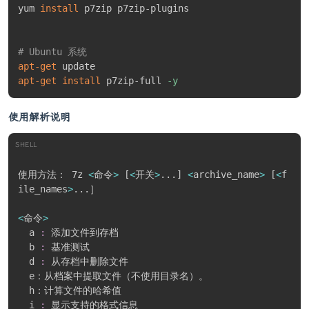
yum 
install
 p7zip p7zip-plugins

# Ubuntu 系统
apt-get
apt-get
install
 p7zip-full 
-y
使用解析说明
SHELL
使用方法： 7z 
<
命令
>
[
<
开关
>
..
.
]
<
archive_name
>
[
<
f
ile_names
>
..
.］

<
命令
>
  a 
:
 添加文件到存档

  b 
:
 基准测试

  d 
:
 从存档中删除文件

  e：从档案中提取文件（不使用目录名）。

  h：计算文件的哈希值

  i 
:
 显示支持的格式信息
