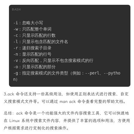
# play  the  warning/error  messages  when 
BASH
the average and median are
# more than one or two times the standard d
-i：忽略大小写

eviation  apart.  And  de‐
-w：只匹配整个单词

# fault to the min/avg/max values. (legacy 
-c：只显示匹配的行数

support).
-l：只显示包含匹配的文件名

-r：递归搜索子目录

-t
 timelimit

-n：显示匹配的行号

#  设置测试的时间的长短，使用这个选项ab将自动设置
-v：反向匹配，只显示不包含搜索模式的行

# 测试请求会话数目为50000，然后以你设置的时间为
-o：只显示匹配的部分

# 固定周期.默认状态下是没有时限的，也就是直到完成
-g：指定搜索模式的文件类型（例如：--perl、--pytho
# 你所设置的请求数目为止.
n）
-T
 content-type

3.ack 命令还支持一些高级用法，如使用正则表达式进行搜索、自定
# 内容类型标头,使用在POST数据的时候.
义搜索模式文件等。可以通过 man ack 命令查看完整的帮助文档。
-v
 verbosity

# 设置冗余级别,4级打印出每个请求标头的详细信息,
总结：ack 命令是一个功能强大的文件内容搜索工具，它可以快速地
# 3级打印出回应代码(例如,404,200),2级打印出警告 
在 Linux 系统中搜索文件内容，并提供了丰富的选项和用法，方便用
信息和指示消息
户根据需求进行定制化的搜索操作。