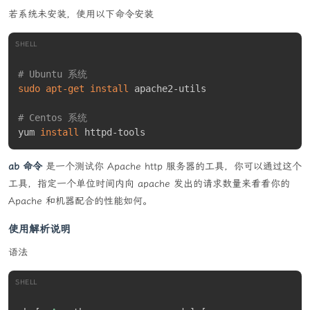
  -o
{
Directory
}
:
 设置输出目录

若系统未安装，使用以下命令安装
  -p
{
Password
}
:
 设置密码

  -r
[
-
|
0
]
:
 重新搜索子目录

SHELL
  -sa
{
a
|
e
|
s
}
:
 设置存档名称模式

  -scc
{
UTF-8
|
WIN
|
DOS
}
：设置控制台输入/输出的字符集。

# Ubuntu 系统
  -scs
{
UTF-8
|
UTF-16LE
|
UTF-16BE
|
WIN
|
DOS
|
{
id
}
}
：设置
sudo
apt-get
install
 apache2-utils

列表文件的字符集。

  -scrc
[
CRC32
|
CRC64
|
SHA1
|
SHA256
|
*
]
 ：为x、e、h命令
# Centos 系统
设置哈希函数。

yum 
install
-sdel
:
 压缩后删除文件

  -seml
[
.
]
:
 通过电子邮件发送档案

  -sfx
[
{
name
}
]
:
 创建SFX档案

ab 命令
是一个测试你 Apache http 服务器的工具，你可以通过这个
  -si
[
{
name
}
]
:
 从stdin读取数据

工具，指定一个单位时间内向 apache 发出的请求数量来看看你的
-slp
:
 设置大型页面模式

Apache 和机器配合的性能如何。
-slt
:
 显示l（List）命令的技术信息

-snh
:
 将硬链接存储为链接

使用解析说明
-snl
:
 将符号链接存储为链接

语法
-sni
:
 存储NT安全信息

  -sns
[
-
]
:
 存储NTFS备用流

-so
:
 向stdout写数据

SHELL
-spd
:
 禁用文件名的通配符匹配
