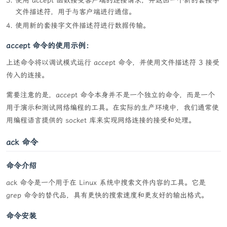
使用 accept 函数接受客户端的连接请求，并返回一个新的套接字
文件描述符，用于与客户端进行通信。
-i
# 使用一个 http 头(HEAD) 来替换 GET方法.不可以
使用新的套接字文件描述符进行数据传输。
掺入POST 方法
accept 命令的使用示例：
-k
#  允许http      KeepAlive      ；也就是说执
行多个请求在一个      http
上述命令将以调试模式运行 accept 命令，并使用文件描述符 3 接受
# 会话当中，默认是不允许的也就是no KeepAlive
传入的连接。
啦;)
需要注意的是，accept 命令本身并不是一个独立的命令，而是一个
-n
 requests

用于演示和测试网络编程的工具。在实际的生产环境中，我们通常使
# 执行一次测试会话的时候所发出的请求数目,默认是执
用编程语言提供的 socket 库来实现网络连接的接受和处理。
行一个单一的请求
# 当然了这样的测试结果也就没什么意义了
ack 命令
-p
 POST-file

命令介绍
# 测试程序也就是ab,将向Apache server发送带有HT
TP POST 的请求.
ack 命令是一个用于在 Linux 系统中搜索文件内容的工具。它是
grep 命令的替代品，具有更快的搜索速度和更友好的输出格式。
-P
 proxy-auth-username:password

# 当需要通过代理测试一台 HTTP 服务器的时候而你的
命令安装
代理