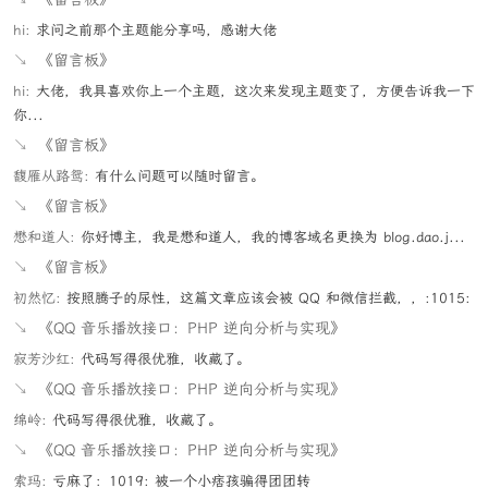
hi:
求问之前那个主题能分享吗，感谢大佬
↘
《留言板》
hi:
大佬，我具喜欢你上一个主题，这次来发现主题变了，方便告诉我一下
你...
↘
《留言板》
馥雁从路鸳:
有什么问题可以随时留言。
↘
《留言板》
懋和道人:
你好博主，我是懋和道人，我的博客域名更换为 blog.dao.j...
↘
《留言板》
初然忆:
按照腾子的尿性，这篇文章应该会被 QQ 和微信拦截，，:1015:
↘
《QQ 音乐播放接口：PHP 逆向分析与实现》
寂芳沙红:
代码写得很优雅，收藏了。
↘
《QQ 音乐播放接口：PHP 逆向分析与实现》
绵岭:
代码写得很优雅，收藏了。
↘
《QQ 音乐播放接口：PHP 逆向分析与实现》
索玛:
亏麻了：1019: 被一个小痞孩骗得团团转