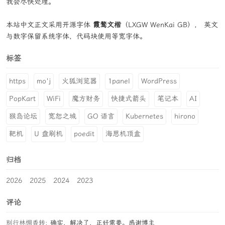
我会尽快处理。
本站中文正文采用开源字体
霞鹜文楷
（LXGW WenKai GB）， 英文
与数字保留系统字体，代码块使用等宽字体。
标签
https
mo'j
火狐浏览器
1panel
WordPress
PopKart
WiFi
魔方财务
快捷式箭头
笔记本
AI
猴岛论坛
宽恕之城
GO 语言
Kubernetes
hirono
靶机
U 盘刷机
poedit
海思机顶盒
归档
2026
2025
2024
2023
评论
别行林惆香转:
确实，解决了，正好需要。感谢博主