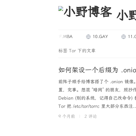
小
20.UY
TF.MBA
10.GAY
11.GAY
标签 Tor 下的文章
如何架设一个后缀为 .oni
前阵子顺手给博客搭了个 .onion 镜
置，完事。想混 “暗网” 的朋友，照抄作业
Debian (别的系统，记得自己改命令) 教程安装 
Tor 把 /etc/tor/torrc 里大部分东西注..
9 个月前
|
2 评论