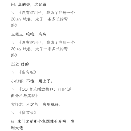
闲:
真的香，这记录
↘
《没有信用卡，我为了注册一个
20.uy 域名，走了一条多长的弯
路》
玉珮玉:
哈哈，坑啊
↘
《没有信用卡，我为了注册一个
20.uy 域名，走了一条多长的弯
路》
222:
好的
↘
《留言板》
小归客:
不错，用上了。
↘
《QQ 音乐播放接口：PHP 逆
向分析与实现》
索怀忘:
不客气，有用就好。
↘
《留言板》
hi:
求问之前那个主题能分享吗，感
谢大佬