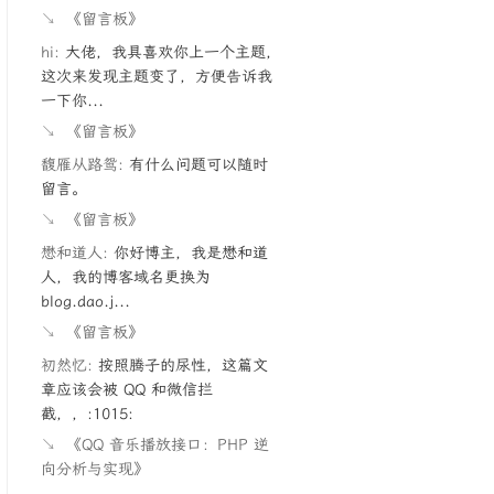
↘
《留言板》
hi:
大佬，我具喜欢你上一个主题，
这次来发现主题变了，方便告诉我
一下你...
↘
《留言板》
馥雁从路鸳:
有什么问题可以随时
留言。
↘
《留言板》
懋和道人:
你好博主，我是懋和道
人，我的博客域名更换为
blog.dao.j...
↘
《留言板》
初然忆:
按照腾子的尿性，这篇文
章应该会被 QQ 和微信拦
截，，:1015:
↘
《QQ 音乐播放接口：PHP 逆
向分析与实现》