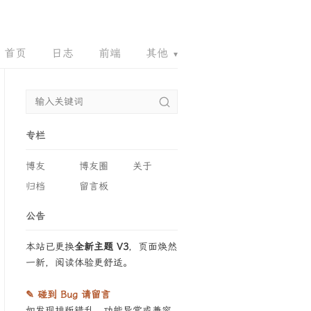
首页
日志
前端
其他
▾
8007.ORG
6661.ORG
90RZ.COM
QQQ.E
专栏
博友
博友圈
关于
归档
留言板
公告
本站已更换
全新主题 V3
，页面焕然
一新，阅读体验更舒适。
✎ 碰到 Bug 请留言
如发现排版错乱、功能异常或兼容