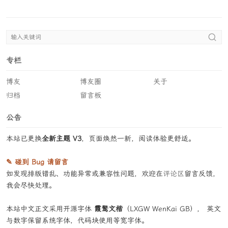
专栏
博友
博友圈
关于
归档
留言板
公告
本站已更换
全新主题 V3
，页面焕然一新，阅读体验更舒适。
✎ 碰到 Bug 请留言
如发现排版错乱、功能异常或兼容性问题，欢迎在
评论区
留言反馈，
我会尽快处理。
本站中文正文采用开源字体
霞鹜文楷
（LXGW WenKai GB）， 英文
与数字保留系统字体，代码块使用等宽字体。