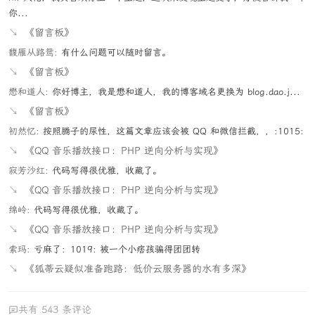
你...
↘
《留言板》
馥雁从路鸳:
有什么问题可以随时留言。
↘
《留言板》
懋和道人:
你好博主，我是懋和道人，我的博客域名更换为 blog.dao.j...
↘
《留言板》
初然忆:
按照腾子的尿性，这篇文章应该会被 QQ 和微信拦截，，:1015:
↘
《QQ 音乐播放接口：PHP 逆向分析与实现》
寂芳沙红:
代码写得很优雅，收藏了。
↘
《QQ 音乐播放接口：PHP 逆向分析与实现》
绵岭:
代码写得很优雅，收藏了。
↘
《QQ 音乐播放接口：PHP 逆向分析与实现》
索玛:
亏麻了：1019: 被一个小痞孩骗得团团转
↘
《狐蒂云疑似准备跑路：低价云服务器的水有多深》
共有 543 条评论