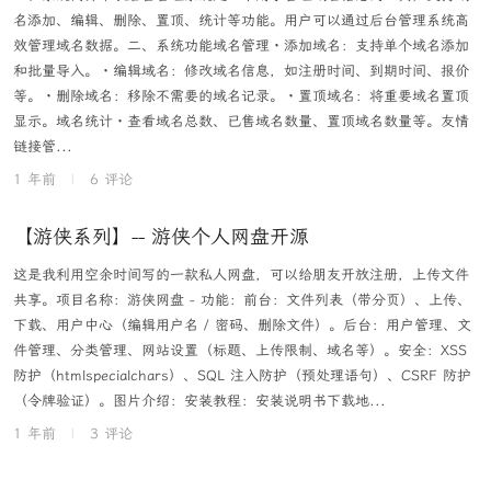
名添加、编辑、删除、置顶、统计等功能。用户可以通过后台管理系统高
效管理域名数据。二、系统功能域名管理・添加域名：支持单个域名添加
和批量导入。・编辑域名：修改域名信息，如注册时间、到期时间、报价
等。・删除域名：移除不需要的域名记录。・置顶域名：将重要域名置顶
显示。域名统计・查看域名总数、已售域名数量、置顶域名数量等。友情
链接管...
1 年前
|
6 评论
【游侠系列】-- 游侠个人网盘开源
这是我利用空余时间写的一款私人网盘，可以给朋友开放注册，上传文件
共享。项目名称：游侠网盘 - 功能：前台：文件列表（带分页）、上传、
下载、用户中心（编辑用户名 / 密码、删除文件）。后台：用户管理、文
件管理、分类管理、网站设置（标题、上传限制、域名等）。安全：XSS
防护（htmlspecialchars）、SQL 注入防护（预处理语句）、CSRF 防护
（令牌验证）。图片介绍：安装教程：安装说明书下载地...
1 年前
|
3 评论