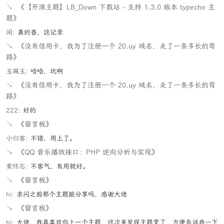
↘
《【开源主题】LB_Down 下载站 - 支持 1.3.0 版本 typecho 主
题》
闲:
真的香，这记录
↘
《没有信用卡，我为了注册一个 20.uy 域名，走了一条多长的弯
路》
玉珮玉:
哈哈，坑啊
↘
《没有信用卡，我为了注册一个 20.uy 域名，走了一条多长的弯
路》
222:
好的
↘
《留言板》
小归客:
不错，用上了。
↘
《QQ 音乐播放接口：PHP 逆向分析与实现》
索怀忘:
不客气，有用就好。
↘
《留言板》
hi:
求问之前那个主题能分享吗，感谢大佬
↘
《留言板》
hi:
大佬，我具喜欢你上一个主题，这次来发现主题变了，方便告诉我一下