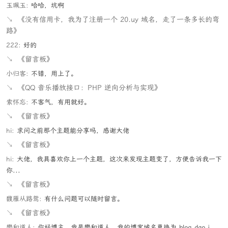
玉珮玉:
哈哈，坑啊
↘
《没有信用卡，我为了注册一个 20.uy 域名，走了一条多长的弯
路》
222:
好的
↘
《留言板》
小归客:
不错，用上了。
↘
《QQ 音乐播放接口：PHP 逆向分析与实现》
索怀忘:
不客气，有用就好。
↘
《留言板》
hi:
求问之前那个主题能分享吗，感谢大佬
↘
《留言板》
hi:
大佬，我具喜欢你上一个主题，这次来发现主题变了，方便告诉我一下
你...
↘
《留言板》
馥雁从路鸳:
有什么问题可以随时留言。
↘
《留言板》
懋和道人:
你好博主，我是懋和道人，我的博客域名更换为 blog.dao.j...