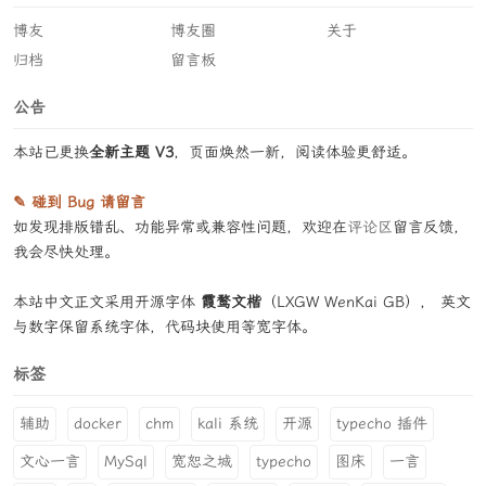
博友
博友圈
关于
归档
留言板
公告
本站已更换
全新主题 V3
，页面焕然一新，阅读体验更舒适。
✎ 碰到 Bug 请留言
如发现排版错乱、功能异常或兼容性问题，欢迎在
评论区
留言反馈，
我会尽快处理。
本站中文正文采用开源字体
霞鹜文楷
（LXGW WenKai GB）， 英文
与数字保留系统字体，代码块使用等宽字体。
标签
辅助
docker
chm
kali 系统
开源
typecho 插件
文心一言
MySql
宽恕之城
typecho
图床
一言