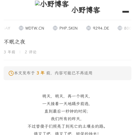
小野博客
GAY
WDTW.CN
PHP.SKIN
9294.DE
8007.O
不眠之夜
3 年前
|
2 评论
本文发布于
3 年
前，内容可能已不再适用
明天，明天，再一个明天，
一天接着一天地蹑步前选，
直到最后一秒钟的时间；
我们所有的昨天，
不过替傻子们照亮了到死亡的土壤去的路。
熄灭了吧，熄灭了吧，短促的烛光！