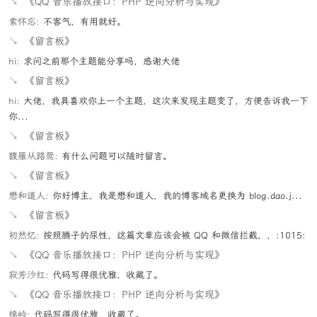
↘
《QQ 音乐播放接口：PHP 逆向分析与实现》
索怀忘:
不客气，有用就好。
↘
《留言板》
hi:
求问之前那个主题能分享吗，感谢大佬
↘
《留言板》
hi:
大佬，我具喜欢你上一个主题，这次来发现主题变了，方便告诉我一下
你...
↘
《留言板》
馥雁从路鸳:
有什么问题可以随时留言。
↘
《留言板》
懋和道人:
你好博主，我是懋和道人，我的博客域名更换为 blog.dao.j...
↘
《留言板》
初然忆:
按照腾子的尿性，这篇文章应该会被 QQ 和微信拦截，，:1015:
↘
《QQ 音乐播放接口：PHP 逆向分析与实现》
寂芳沙红:
代码写得很优雅，收藏了。
↘
《QQ 音乐播放接口：PHP 逆向分析与实现》
绵岭:
代码写得很优雅，收藏了。