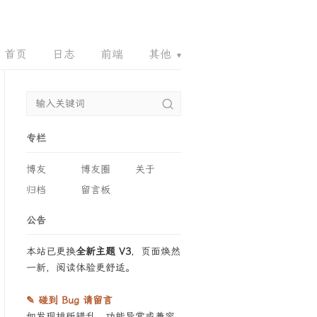
首页
日志
前端
其他
▾
QQQ.EMAIL
HTTPS.CAM
434444.XYZ
专栏
博友
博友圈
关于
归档
留言板
公告
本站已更换
全新主题 V3
，页面焕然
一新，阅读体验更舒适。
✎ 碰到 Bug 请留言
如发现排版错乱、功能异常或兼容