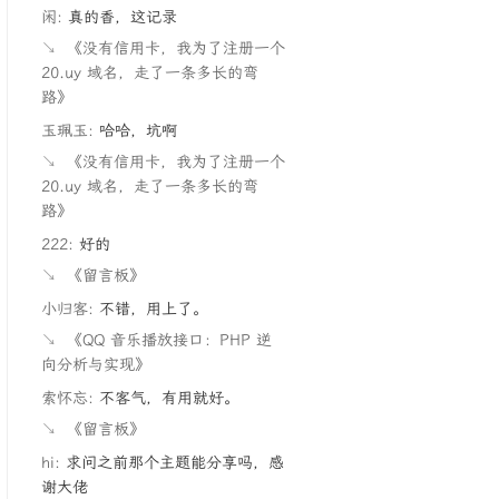
闲:
真的香，这记录
↘
《没有信用卡，我为了注册一个
20.uy 域名，走了一条多长的弯
路》
玉珮玉:
哈哈，坑啊
↘
《没有信用卡，我为了注册一个
20.uy 域名，走了一条多长的弯
路》
222:
好的
↘
《留言板》
小归客:
不错，用上了。
↘
《QQ 音乐播放接口：PHP 逆
向分析与实现》
索怀忘:
不客气，有用就好。
↘
《留言板》
hi:
求问之前那个主题能分享吗，感
谢大佬