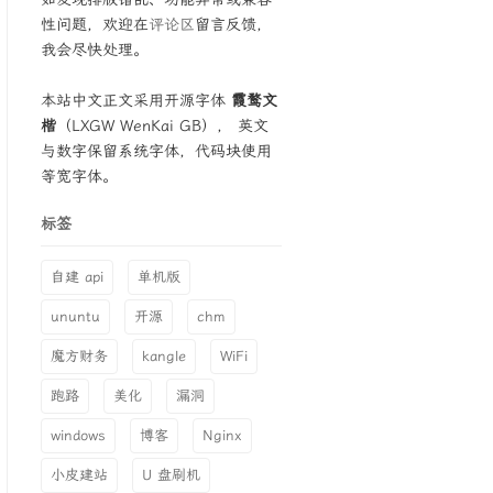
性问题，欢迎在
评论区
留言反馈，
我会尽快处理。
本站中文正文采用开源字体
霞鹜文
楷
（LXGW WenKai GB）， 英文
与数字保留系统字体，代码块使用
等宽字体。
标签
自建 api
单机版
ununtu
开源
chm
魔方财务
kangle
WiFi
跑路
美化
漏洞
windows
博客
Nginx
小皮建站
U 盘刷机