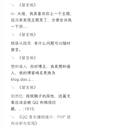
↘
《留言板》
hi:
大佬，我具喜欢你上一个主题，
这次来发现主题变了，方便告诉我
一下你...
↘
《留言板》
馥雁从路鸳:
有什么问题可以随时
留言。
↘
《留言板》
懋和道人:
你好博主，我是懋和道
人，我的博客域名更换为
blog.dao.j...
↘
《留言板》
初然忆:
按照腾子的尿性，这篇文
章应该会被 QQ 和微信拦
截，，:1015:
↘
《QQ 音乐播放接口：PHP 逆
向分析与实现》