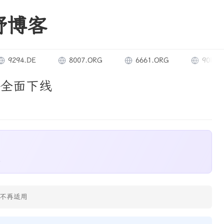
野博客
294.DE
8007.ORG
6661.ORG
90RZ.COM
库全面下线
库
不再适用