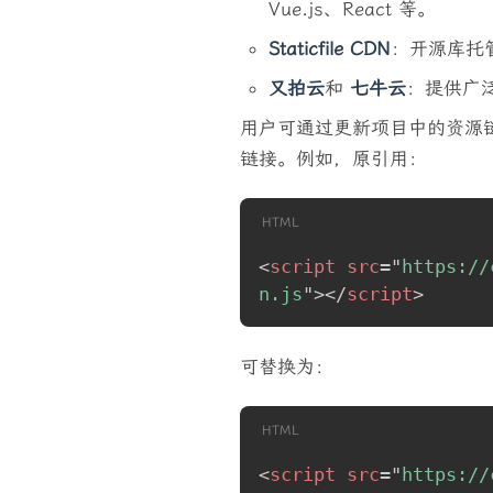
Vue.js、React 等。
Staticfile CDN
：开源库托
又拍云
和
七牛云
：提供广
用户可通过更新项目中的资源链接
链接。例如，原引用：
HTML
<
script
src
=
"
https://
n.js
"
>
</
script
>
可替换为：
HTML
<
script
src
=
"
https://