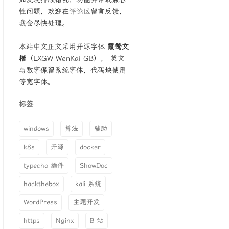
性问题，欢迎在
评论区
留言反馈，
我会尽快处理。
本站中文正文采用开源字体
霞鹜文
楷
（LXGW WenKai GB）， 英文
与数字保留系统字体，代码块使用
等宽字体。
标签
windows
算法
辅助
k8s
开源
docker
typecho 插件
ShowDoc
hackthebox
kali 系统
WordPress
主题开发
https
Nginx
B 站