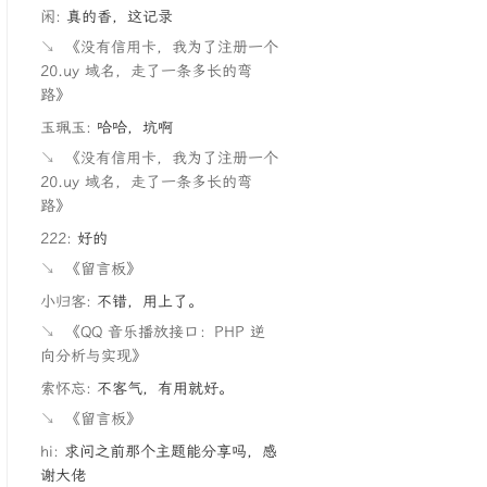
闲:
真的香，这记录
↘
《没有信用卡，我为了注册一个
20.uy 域名，走了一条多长的弯
路》
玉珮玉:
哈哈，坑啊
↘
《没有信用卡，我为了注册一个
20.uy 域名，走了一条多长的弯
路》
222:
好的
↘
《留言板》
小归客:
不错，用上了。
↘
《QQ 音乐播放接口：PHP 逆
向分析与实现》
索怀忘:
不客气，有用就好。
↘
《留言板》
hi:
求问之前那个主题能分享吗，感
谢大佬