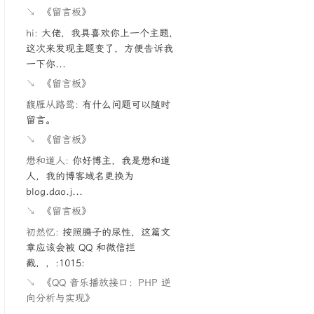
↘
《留言板》
hi:
大佬，我具喜欢你上一个主题，
这次来发现主题变了，方便告诉我
一下你...
↘
《留言板》
馥雁从路鸳:
有什么问题可以随时
留言。
↘
《留言板》
懋和道人:
你好博主，我是懋和道
人，我的博客域名更换为
blog.dao.j...
↘
《留言板》
初然忆:
按照腾子的尿性，这篇文
章应该会被 QQ 和微信拦
截，，:1015:
↘
《QQ 音乐播放接口：PHP 逆
向分析与实现》