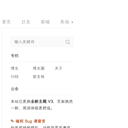
首页
日志
前端
其他
▾
RZ.COM
QQQ.EMAIL
HTTPS.CAM
43444
专栏
博友
博友圈
关于
归档
留言板
公告
本站已更换
全新主题 V3
，页面焕然
一新，阅读体验更舒适。
✎ 碰到 Bug 请留言
如发现排版错乱、功能异常或兼容